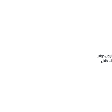
دو” تدفع 33 مليون دولار
ات خلال