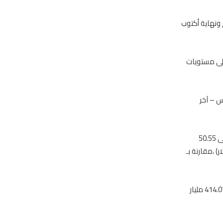
ونهاية أكتوب
مكاسب بلغت 0.13 نقطة بوصوله الى مستويات
س – آخر
وعلى صعيد التداولات سجلت اليوم ارتفاعاً بالمقارنة بجلسة أمس الأربعاء ،حيث تم التداول على 50.55
غت 213.81 مليون درهم (58.2 مليون دولار) ،مقارنة بـ
وربح رأس المال السوقي اليوم نحو 370 مليون درهم درهم (100.714 مليار دولار) ،ليصل الى 414.07 مليار