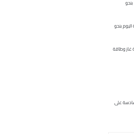
تجاري بنحو
ا ارتفع سهم اغذية اليوم بنحو
همي دانة غاز وطاقة
سادسة على