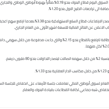
وتصدر تراجعات السوق اليوم قطاع البنوك بنحو 0.78%،متأُثراً بهبوط أبوظبي الوطني وال
وفي المقابل تصدر الارتفاعات قطاع السلع الاستهلاكية بنحو 3.38%،بعدم
وربحت أسهم الطاقة لترتفع بالقطاع بنحو 2.15%،والتي جاءت مدفوعة من خلال س
لات بنحو 80 مليون درهم.
1.33%.
العام لسوق أبوظبي المالي تعاملات جلسة الأربعاء على انخفاض للجلسة ال
نخفاض شبه جماعي لكافة القطاعات بقيادة البنوك والعقار.