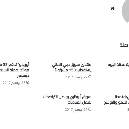
موقع
الويب
صلة
ية عطلة اليوم
منتدى سوق دبي المالي
أوري
يستقطب 153 مسؤولاً
فوائد لحملة السند
ديسمبر
27 نوفمبر,2017
27 نوفمبر,2017
اعتمدنا
سوق أبوظبي يواصل التراجعات
ك للنمو والتوسع
بفعل القياديات
27 نوفمبر,2017