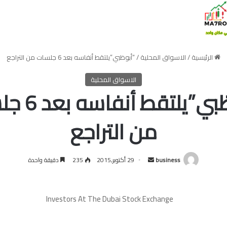
الرئيسية
/
الاسواق المحلية
/
“أبوظبي”يلتقط أنفاسه بعد 6 جلسات من التراجع
الاسواق المحلية
“أبوظبي”يلتقط
من التراجع
أرسل
business
29 أكتوبر,2015
235
دقيقة واحدة
بريدا
إلكترونيا