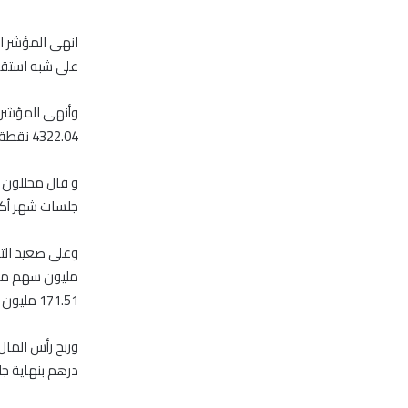
انهى المؤشر ا
على شبه استقرار ب
4322.04 نقطة.
و قال محللون ل
جلسات شهر أكتوب
171.51 مليون درهم (46.7 مليون دولار).
درهم بنهاية جل