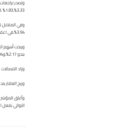
3.33%،1.83% ،اضافة الى تراجعات الخليج الاول بنحو 1.20%.
3.94%،في اعقاب الاعلان عن النتائج المالية للتسعة اشهر الأولى من العام الجاري.
بنحو 2.17%،و2.04% لكل منهما.
وزاد الاتصالات بنسبة 2% من خلال سهمه اتصالات ليتصدر التداو
وربح العقار بنحو 1.23%،من خلال مكاسب الدار العقارية بنحو 
وأغلق المؤشر 
التوالي بفعل ا