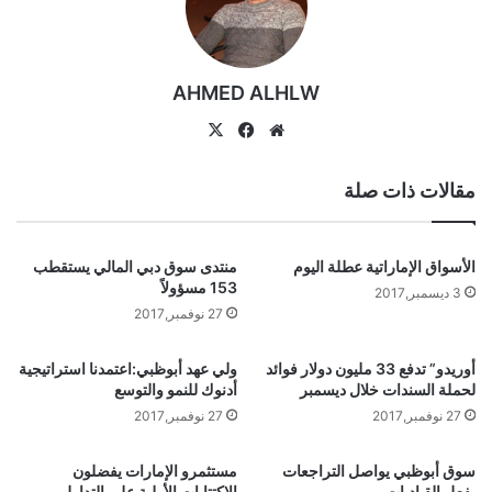
AHMED ALHLW
موقع
‫X
فيسبوك
الويب
مقالات ذات صلة
الأسواق الإماراتية عطلة اليوم
منتدى سوق دبي المالي يستقطب
153 مسؤولاً
3 ديسمبر,2017
27 نوفمبر,2017
أوريدو” تدفع 33 مليون دولار فوائد
ولي عهد أبوظبي:اعتمدنا استراتيجية
لحملة السندات خلال ديسمبر
أدنوك للنمو والتوسع
27 نوفمبر,2017
27 نوفمبر,2017
سوق أبوظبي يواصل التراجعات
مستثمرو الإمارات يفضلون
بفعل القياديات
الاكتتابات الأولية على التداول