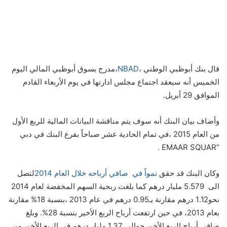
قال بنك أبوظبي الوطني ،
NBAD
،مدرج بسوق أبوظبي المالي اليوم
الخميس أنه سيعقد اجتماع مجلس ادارتها في يوم الأربعاء القادم
الموافق 29 أبريل.
وأضاف بيان البنك أنه سوف يتم مناقشة البيانات المالية للربع الأول
من العام 2015 ،في تمام الحادية عشر صباحاً بفرع البنك في دبي
“EMAAR SQUAR .
وكان البنك قد حقق
نمواً في صافي أرباحه خلال العام 2014
لتصل
الى 5.579 مليار درهم كما بلغت ربحية السهم المخفضة لعام 2014
نحو1.12 درهم مقارنة بـ0.95 درهم في عام 2013 ،بنسبة 18% مقارنة
بعام 2013، في حين ارتفعت أرباح الربع الأخير بنسبة 28%. وبلغ
صافي أرباح الربع الأخير حوالي 1.37 مليار درهم في الربع الأخير من