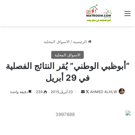
القائمة
الرئيسية
/
الاسواق المحلية
الاسواق المحلية
“أبوظبي الوطني” يُقر النتائج الفصلية
في 29 أبريل
تابع
أرسل
AHMED ALHLW
23 أبريل,2015
239
دقيقة واحدة
على
بريدا
X
إلكترونيا