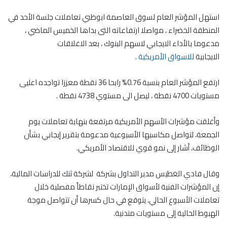
استهل المؤشر العام لسوق العاصمة ابوظبي تعاملات جلسة الأحد في
المنطقة الخضراء ، مواصلا ارتفاعاته التى بداها الخميس الماضي ،
مدعوما بالأداء الايجابي لاسهم البنوك ، بعد الاغلاقات
الايجابية
للاسواق الأمريكية
.
ارتفع المؤشر العام بنسبة 0.76% رابحا 36 نقطة معززا تواجده اعليى
مستويات 4700 نقطة ، ليصل الى مستوي 4738 نقطة .
وأغلقت مؤشرات الأسهم الأمريكية مرتفعة بنهاية تعاملات يوم
الجمعة، لتواصل مكاسبها الأسبوعية مدعومة بتقرير إيجابي بشأن
الوظائف، أشار إلى نمو قوي للاقتصاد الأمريكي.
وقال فادي الغطيس مدير التداول بشركة لشركة ثنك للدراسات المالية،
إن المؤشرات الفنية لأسواق الإمارات تختبر نقاطاً مفصلية خلال
تعاملات الأسبوع الحالي، يتوقع في حال كسرها أن تتواصل موجة
الهبوط الحالية إلى مستويات متدنية.