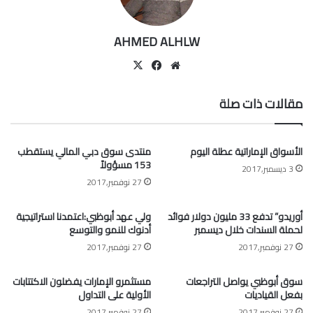
AHMED ALHLW
موقع
‫X
فيسبوك
الويب
مقالات ذات صلة
الأسواق الإماراتية عطلة اليوم
منتدى سوق دبي المالي يستقطب
153 مسؤولاً
3 ديسمبر,2017
27 نوفمبر,2017
أوريدو” تدفع 33 مليون دولار فوائد
ولي عهد أبوظبي:اعتمدنا استراتيجية
لحملة السندات خلال ديسمبر
أدنوك للنمو والتوسع
27 نوفمبر,2017
27 نوفمبر,2017
سوق أبوظبي يواصل التراجعات
مستثمرو الإمارات يفضلون الاكتتابات
بفعل القياديات
الأولية على التداول
27 نوفمبر,2017
27 نوفمبر,2017