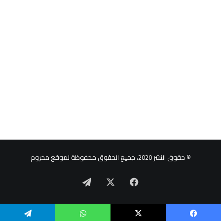
© حقوق النشر 2020، جميع الحقوق محفوظة لموقع محروم
‫X
فيسبوك
تيلقرام