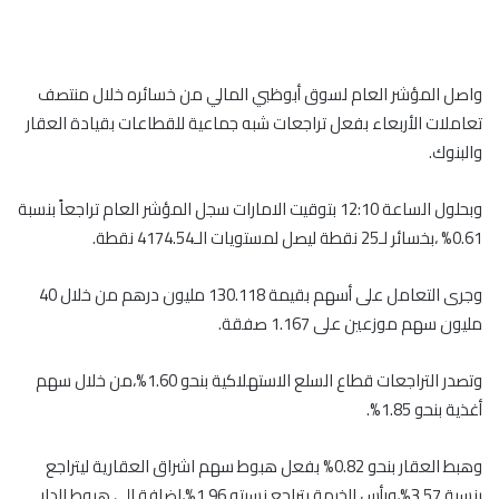
واصل المؤشر العام لسوق أبوظبي المالي من خسائره خلال منتصف
تعاملات الأربعاء بفعل تراجعات شبه جماعية للقطاعات بقيادة العقار
والبنوك.
وبحلول الساعة 12:10 بتوقيت الامارات سجل المؤشر العام تراجعاً بنسبة
0.61% ،بخسائر لـ25 نقطة ليصل لمستويات الـ4174.54 نقطة.
وجرى التعامل على أسهم بقيمة 130.118 مليون درهم من خلال 40
مليون سهم موزعين على 1.167 صفقة.
وتصدر التراجعات قطاع السلع الاستهلاكية بنحو 1.60%،من خلال سهم
أغذية بنحو 1.85%.
وهبط العقار بنحو 0.82% بفعل هبوط سهم اشراق العقارية ليتراجع
بنسبة 3.57%،ورأس الخيمة بتراجع نسبته 1.96%،اضافة الى هبوط الدار