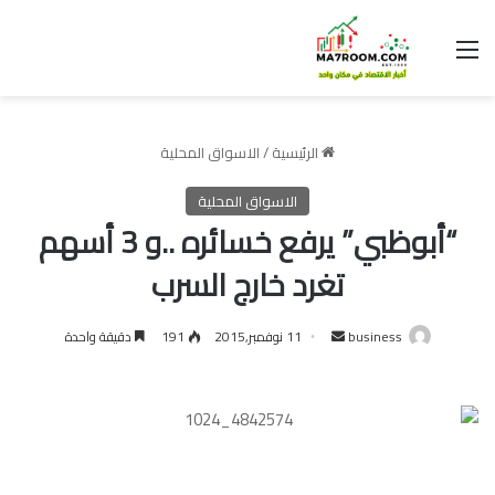
القائمة
الرئيسية
/
الاسواق المحلية
الاسواق المحلية
“أبوظبي” يرفع خسائره ..و 3 أسهم
تغرد خارج السرب
أرسل
business
11 نوفمبر,2015
191
دقيقة واحدة
بريدا
إلكترونيا