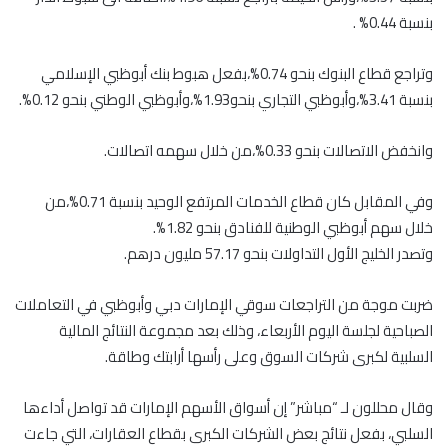
بنسبة 0.44% .
وتراجع قطاع البنوك بنحو 0.74%،بفعل هبوط بنك أبوظبي الإسلامي
بنسبة 3.41%،وأبوظبي التجاري بنحو1.93%،وأبوظبي الوطني بنحو 0.12%.
وانخفض الاتصالات بنحو 0.33%،من خلال سهمه اتصالات.
وفي المقابل كان قطاع الخدمات المرتفع الوحيد بنسبة 0.71%،من
خلال سهم أبوظبي الوطنية للفنادق بنحو 1.82%.
وتصدر الخليج الأول التداولات بنحو 57.17 مليون درهم.
ضربت موجة من التراجعات سوقي الإمارات دبي وأبوظبي في التعاملات
الصباحية لجلسة اليوم الأربعاء، وذلك بعد مجموعة النتائج المالية
السلبية لكبرى شركات السوق وعلى رأسها أرابتك وطاقة.
وقال محللون لـ “مباشر” إن أسواق الأسهم الإمارات قد تواصل أداءها
السلبي، بفعل نتائج بعض الشركات الكبرى بقطاع العقارات، التي جاءت