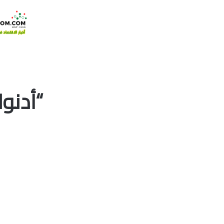
“أدنو