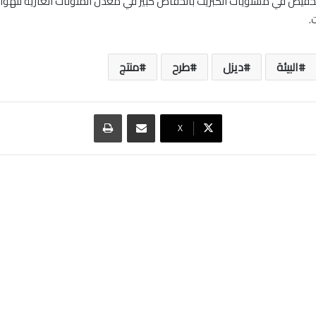
خفيض في مستويات الكبريت بانخفاض كبير في معدل الملوثات الغازية للهواء
.
البيئة
ديزل
طرح
منتج
مشاركة عبر البريد
طباعة
‫X