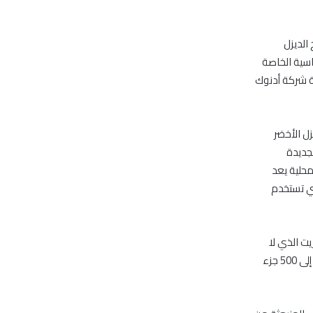
الديزل
اسية الخاصة
ة شركة أدنوك
ل الأخضر
ات الجديدة
محلية يعد
تي تستخدم
يت الذي لا
يزيد عن 10 أجزاء في المليون ليحل محل نوع الديزل السابق والذي يصل مستوى الكبريت فيه إلى 500 جزء