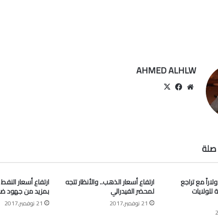
AHMED ALHLW
موقع
‫X
فيسبوك
الويب
صلة
” أعلى 63 دولاراً مع تراجع
ارتفاع أسعار الذهب.. والأنظار تتجه
ارتفاع أسعار النفط
ة للولايات
لمحضر الفيدرالي
بمزيد من جهود ض
21 نوفمبر,2017
21 نوفمبر,2017