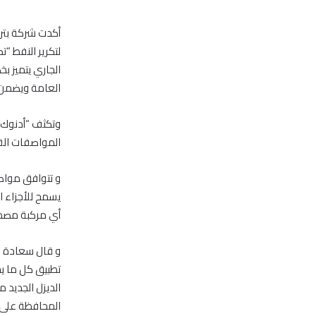
أكدت شركة بترو
لتكرير النفط “ت
الجاري يتميز 
العامة ويضمن ا
وتكثف “أدنوك ل
المواصفات القي
و تتوافق مواصف
يسمح للأجزاء 
أي مركبة مصمم
و قال سعادة عب
تطبيق كل ما يح
الديزل الجديد م
المحافظة على ا