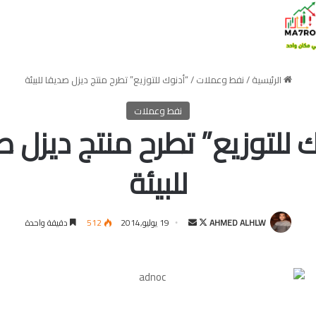
الرئيسية
/
نفط وعملات
/
“أدنوك للتوزيع” تطرح منتج ديزل صديقا للبيئة
نفط وعملات
ك للتوزيع” تطرح منتج ديزل ص
للبيئة
تابع
أرسل
AHMED ALHLW
19 يوليو,2014
512
دقيقة واحدة
على
بريدا
X
إلكترونيا