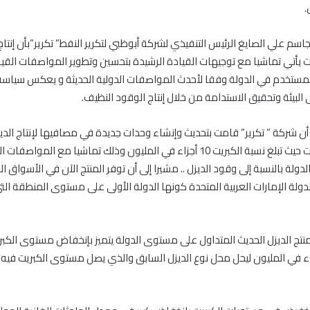
.
سم علي الصايغ الرئيس التنفيذي لشركة أبوظبي لتكرير النفط” تكرير”بأن إنتاج 
يأتي تماشيا مع توجيهات القيادة الرشيدة بتحسين وتطوير المواصفات القي
 المستخدم في الدولة وفقا لأحدث المواصفات الدولية الحديثة و يعكس سياس
البيئة وتحقيق الاستدامة من خلال إنتاج الوقود النظيف.
ن شركة ” تكرير” قامت بتحديث وإنشاء وحدات جديدة في مصافيها لإنتاج الديز
منخفض الكبريت حيث تبلغ نسبة الكبريت 10 أجزاء في المليون وذلك تماشيا مع المواصف
ولة بالنسبة إلى وقود الديزل .. مشيرا إلى أن توفر المنتج الآن في الأسواق ال
لدولة الإمارات العربية المتحدة كونها الدولة الأولى على مستوى المنطقة ال
 منتج الديزل الحديث المتداول على مستوى الدولة يتميز بإنخفاض مستوى الكبر