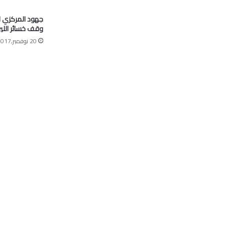
جهود المركزي 
وقف خسائر اللير
20 نوفمبر,2017