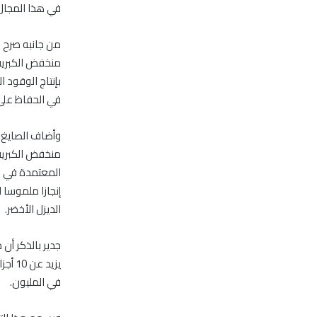
في هذا المجال
من جانبه صرح جا
منخفض الكبريت 
بإنتاج الوقود
في الحفاظ على 
وأضاف الصايغ أ
المعتمدة في الد
إنجازا ملموسا 
الديزل الأخضر.
جدير بالذكر أن
في المليون.