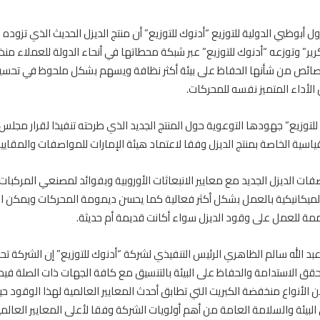
ل أبوظبي الدولية للتوزيع “أدنوك للتوزيع” أن منتج الديزل الحديث الذي تزود
كرير” وتوزعه “أدنوك للتوزيع” عبر شبكة محطاتها في أنحاء الدولة للعملاء منذ 
بخصائص من شأنها الحفاظ على بيئة أكثر نظافة ويسهم بشكل ملحوظ في تحسي
لأداء المتميز نفسه للمحركات.
لتوزيع” جهودها التوعوية حول المنتج الجديد الذي طرحته تنفيذا لقرار مجلس ا
اسية الخاصة بمنتج الديزل وفقا لاعتماد هيئة الإمارات للمواصفات والمقاي
ات الديزل الجديد مع معايير الانبعاثات الأوروبية وبفوائد لمصنعي المركبات
الميكانيكية بالعمل بشكل أكثر فعالية كما يحسن ديمومة المحركات ويمكن 
ة للعمل على وقود الديزل سواء أكانت قديمة أم حديثة.
د الله سالم الظاهري الرئيس التنفيذي لشركة “أدنوك للتوزيع” إن الشركة ت
قق الاستدامة والحفاظ على البيئة بالتنسيق مع كافة الجهات ذات الصلة فيما 
ن الأنواع منخفضة الكبريت التي تطابق أحدث المعايير العالمية لهذا الوقود حي
لبيئة والسلامة العامة من أهم أولويات الشركة وفقا لأعلى المعايير العالم