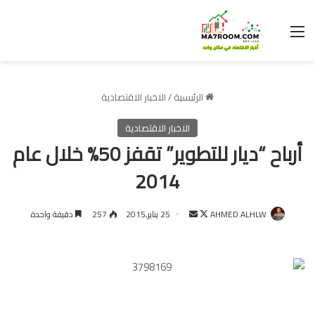
القائمة
الرئيسية
/
الاخبار الاقتصادية
الاخبار الاقتصادية
أرباح “ديار للتطوير” تقفز 50% خلال عام
2014
تابع
أرسل
AHMED ALHLW
25 يناير,2015
257
دقيقة واحدة
على
بريدا
X
إلكترونيا