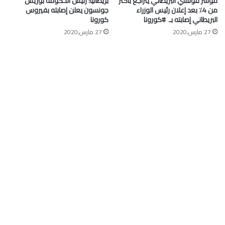
مؤشر فوتسي البريطاني يتراجع بأكثر
بريطانيا: رئيس الحكومة بوريس
من 4٪ بعد إعلان رئيس الوزراء
جونسون يعلن إصابته بفيروس
البريطاني إصابته بـ ⁧ #كورونا⁩
كورونا
27 مارس,2020
27 مارس,2020