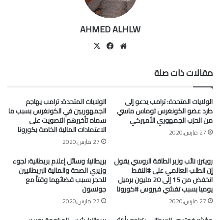
AHMED ALHLW
موقع
‫X
فيسبوك
الويب
مقالات ذات صلة
الولايات المتحدة: ترامب يدعو إلى
الولايات المتحدة: ترامب يهاجم
طرد عضو الكونغرس توماس ماسي
الجمهوريين في الكونغرس بسبب ما
من الحزب الجمهوري الأميركي
سماه تأخيرهم التصويت على
الاعتمادات المالية الخاصة بكورونا
27 مارس,2020
27 مارس,2020
رويترز: نائب وزير الطاقة الروسي يقول
بريطانيا: وسائل إعلام بريطانية: لجوء
إن الطلب العالمي على #النفط
وزيري الصحة والمالية البريطانيين
انخفض من 15 إلى 20 مليون برميل
للحجر بسبب قضائهما وقتاً مع
يوميا بسبب تفشي فيروس #كورونا
جونسون
27 مارس,2020
27 مارس,2020