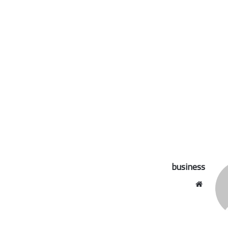
business
موقع
الويب