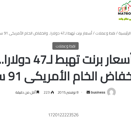
لرئيسية
/
نفط وعملات
/
أسعار برنت تهبط لـ47 دولارا.. وانخفاض الخام الأمريكى 91 سنتا
نفط وعملات
أسعار برنت تهبط لـ47 دولارا.
فاض الخام الأمريكى 91 سنتا
أرسل
business
8 نوفمبر,2015
223
أقل من دقيقة
بريدا
إلكترونيا