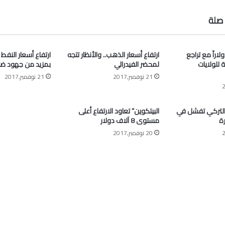
صلة
” أعلى 63 دولاراً مع تراجع
ارتفاع أسعار الذهب.. والأنظار تتجه
ارتفاع أسعار النفط
ة للولايات
لمحضر الفيدرالي
بمزيد من جهود ض
21 نوفمبر,2017
21 نوفمبر,2017
التركي تفشل في
البيتكوين” تعاود الارتفاع أعلى
ة
مستوى 8 آلاف دولار
20 نوفمبر,2017