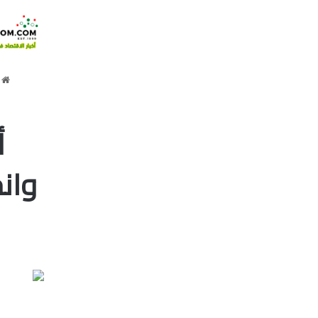
ا
وانخ