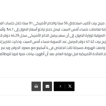
انخفضت عقود مزيج برنت لأقرب استحقاق 56 سنتا والخام الأمريكى 91 س
التسوية فى نهاية تعاملات مساء أمس السب
أسعار المنتجات البترولية لوزارة البترول، إل
سجلت أسعار مزيج برنت 47.42 دولار للبرميل عند التسوية مساء أمس السبت. وذكرت تقاري
أن أسعار النفط واصلت الهبوط، مسجلة ثالث انخفاض فى 4 أسابيع مع صعود 
 الفائدة الأمريكية قبل نهاية العام، بعد أن أظهرت بيانات نموا قويا للوظائف
مشاركة عبر البريد
طباعة
‫X