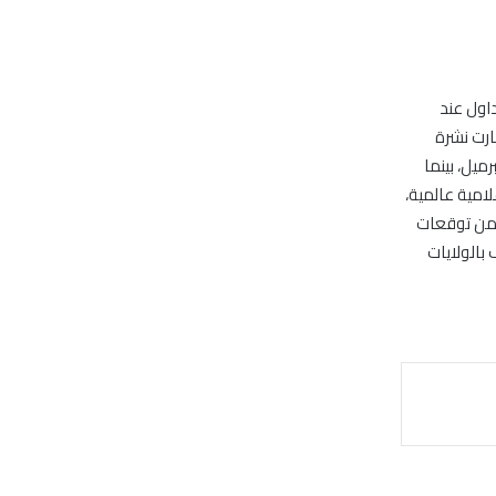
نتا خلال جلسات التداول عند
ت، ليصل حجم تراجع أسعار البترول إلى 4.7%. وأشارت نشرة
ى أن سعر برميل الخام الأمريكى سجل 44.29 دولار للبرميل، بينما
ر إعلامية عالمية،
الدولار، وبدعم من توقعات
 بالولايات