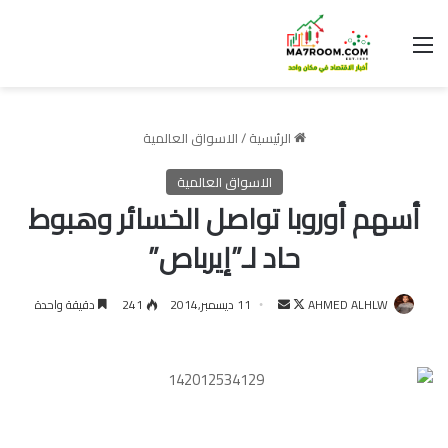
القائمة
الرئيسية
/
الاسواق العالمية
الاسواق العالمية
أسهم أوروبا تواصل الخسائر وهبوط
حاد لـ”إيرباص”
تابع
أرسل
AHMED ALHLW
11 ديسمبر,2014
241
دقيقة واحدة
على
بريدا
X
إلكترونيا