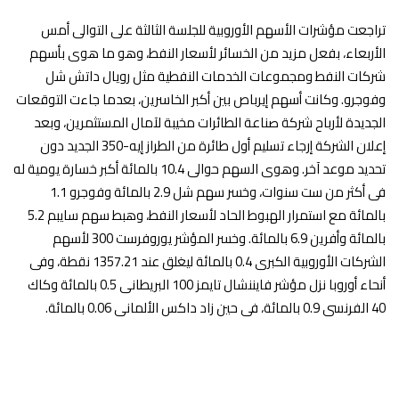
تراجعت مؤشرات الأسهم الأوروبية للجلسة الثالثة على التوالى أمس
الأربعاء، بفعل مزيد من الخسائر لأسعار النفط، وهو ما هوى بأسهم
شركات النفط ومجموعات الخدمات النفطية مثل رويال داتش شل
وفوجرو. وكانت أسهم إيرباص بين أكبر الخاسرين، بعدما جاءت التوقعات
الجديدة لأرباح شركة صناعة الطائرات مخيبة لآمال المستثمرين، وبعد
إعلان الشركة إرجاء تسليم أول طائرة من الطراز إيه-350 الجديد دون
تحديد موعد آخر. وهوى السهم حوالى 10.4 بالمائة أكبر خسارة يومية له
فى أكثر من ست سنوات، وخسر سهم شل 2.9 بالمائة وفوجرو 1.1
بالمائة مع استمرار الهبوط الحاد لأسعار النفط، وهبط سهم سايبم 5.2
بالمائة وأفرين 6.9 بالمائة. وخسر المؤشر يوروفرست 300 لأسهم
الشركات الأوروبية الكبرى 0.4 بالمائة ليغلق عند 1357.21 نقطة، وفى
أنحاء أوروبا نزل مؤشر فايننشال تايمز 100 البريطانى 0.5 بالمائة وكاك
40 الفرنسى 0.9 بالمائة، فى حين زاد داكس الألمانى 0.06 بالمائة.