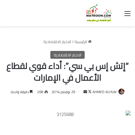
القائمة
الرئيسية
/
الاخبار الاقتصادية
الاخبار الاقتصادية
“إتش إس بي سي”: أداء قوي لقطاع
الأعمال في الإمارات
تابع
أرسل
AHMED ALHLW
29 نوفمبر,2014
268
دقيقة واحدة
على
بريدا
X
إلكترونيا