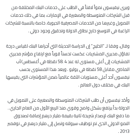
ويرى نيفيسون نمواً لافتاً في الطلب على خدمات البنك المختلفة من
قبل الشركات المتوسطة والصغيرة في الإمارات، بما في ذلك خدمات
التمويل وغيرها من الخدمات المصرفية الحيوية، خاصة بالنسبة للشركات
الراغبة في التوسع خارج نطاق الدولة وتحقيق وجود دولي .
وقال، وفقا لـ “الخليج” إن الدراسة الحديثة التي أجراها البنك لقياس درجة
تفاؤل مديري المشتريات عكست تحسناً قوياً مع ارتفاع مؤشر مديري
المشتريات إلى أعلى مستوى له عند 4 .58 نقطة في أغسطس/آب
الماضي مقابل 58 نقطة في يوليو . ويعد هذا المستوى بحسب
نيفسون أحد أعلى مستويات الثقة عالمياً ضمن المؤشرات التي يقيسها
البنك في مختلف دول العالم .
وأكد نيفسون أن طلب الشركات المتوسطة والصغيرة على التمويل في
الدولة بدأ يرتفع بشكل واضح وقوي منذ الربع الأول من العام الجاري .
ما دفع البنك لإصدار شريحة ثانية بقيمة مليار درهم إضافة لصندوق
النمو الدولي الذي تم توظيف سيولته وتصل إلى مليار درهم في نوفمبر
2013 .