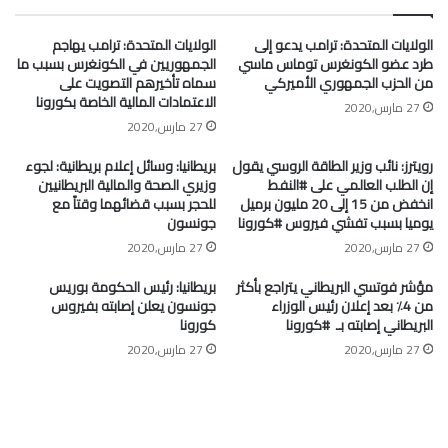
الولايات المتحدة: ترامب يدعو إلى
الولايات المتحدة: ترامب يهاجم
طرد عضو الكونغرس توماس ماسي
الجمهوريين في الكونغرس بسبب ما
من الحزب الجمهوري الأميركي
سماه تأخيرهم التصويت على
الاعتمادات المالية الخاصة بكورونا
27 مارس,2020
27 مارس,2020
رويترز: نائب وزير الطاقة الروسي يقول
بريطانيا: وسائل إعلام بريطانية: لجوء
إن الطلب العالمي على #النفط
وزيري الصحة والمالية البريطانيين
انخفض من 15 إلى 20 مليون برميل
للحجر بسبب قضائهما وقتاً مع
يوميا بسبب تفشي فيروس #كورونا
جونسون
27 مارس,2020
27 مارس,2020
مؤشر فوتسي البريطاني يتراجع بأكثر
بريطانيا: رئيس الحكومة بوريس
من 4٪ بعد إعلان رئيس الوزراء
جونسون يعلن إصابته بفيروس
البريطاني إصابته بـ ⁧ #كورونا⁩
كورونا
27 مارس,2020
27 مارس,2020