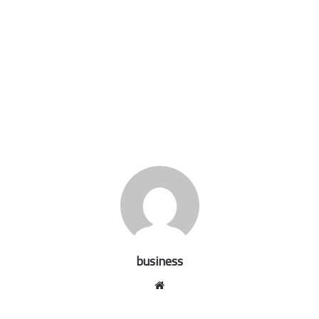
business
موقع
الويب