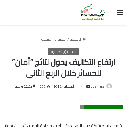
القائمة
الرئيسية
/
الاسواق المحلية
الاسواق المحلية
ارتفاع التكاليف يحول نتائج “أمان”
للخسائر خلال الربع الثاني
أرسل
business
11 أغسطس,2016
277
دقيقة واحدة
بريدا
إلكترونيا
شهدت نتائج شركة دبي الإسلامية للتأمين وإعادة التأمين “أمان”، تحولاً