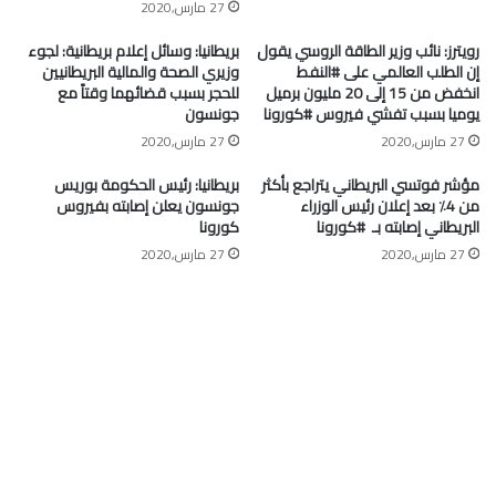
27 مارس,2020
رويترز: نائب وزير الطاقة الروسي يقول
بريطانيا: وسائل إعلام بريطانية: لجوء
إن الطلب العالمي على #النفط
وزيري الصحة والمالية البريطانيين
انخفض من 15 إلى 20 مليون برميل
للحجر بسبب قضائهما وقتاً مع
يوميا بسبب تفشي فيروس #كورونا
جونسون
27 مارس,2020
27 مارس,2020
مؤشر فوتسي البريطاني يتراجع بأكثر
بريطانيا: رئيس الحكومة بوريس
من 4٪ بعد إعلان رئيس الوزراء
جونسون يعلن إصابته بفيروس
البريطاني إصابته بـ ⁧ #كورونا⁩
كورونا
27 مارس,2020
27 مارس,2020