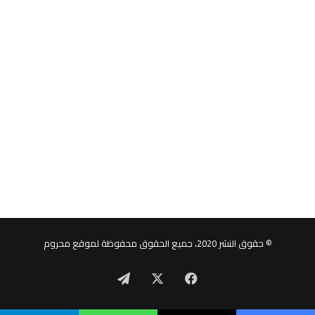
© حقوق النشر 2020، جميع الحقوق محفوظة لموقع محروم
‫X
فيسبوك
تيلقرام