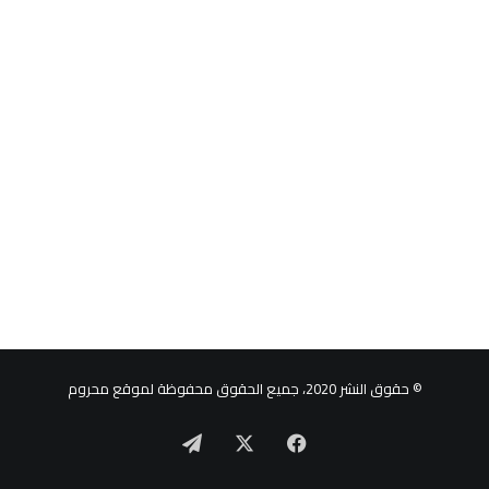
© حقوق النشر 2020، جميع الحقوق محفوظة لموقع محروم
‫X
فيسبوك
تيلقرام