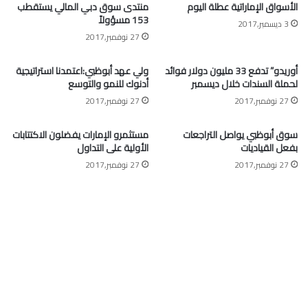
الأسواق الإماراتية عطلة اليوم
منتدى سوق دبي المالي يستقطب
153 مسؤولاً
3 ديسمبر,2017
27 نوفمبر,2017
أوريدو” تدفع 33 مليون دولار فوائد
ولي عهد أبوظبي:اعتمدنا استراتيجية
لحملة السندات خلال ديسمبر
أدنوك للنمو والتوسع
27 نوفمبر,2017
27 نوفمبر,2017
سوق أبوظبي يواصل التراجعات
مستثمرو الإمارات يفضلون الاكتتابات
بفعل القياديات
الأولية على التداول
27 نوفمبر,2017
27 نوفمبر,2017