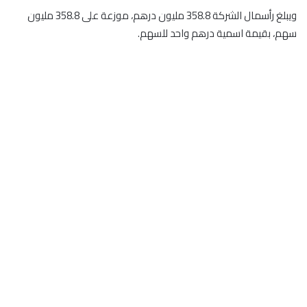
ويبلغ رأسمال الشركة 358.8 مليون درهم، موزعة على 358.8 مليون
سهم، بقيمة اسمية درهم واحد للسهم.