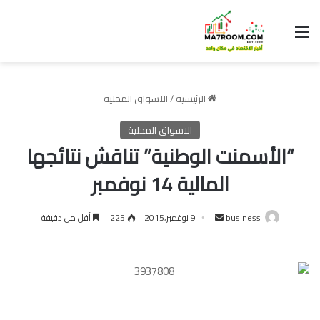
القائمة
الرئيسية
/
الاسواق المحلية
الاسواق المحلية
“الأسمنت الوطنية” تناقش نتائجها
المالية 14 نوفمبر
أرسل
business
9 نوفمبر,2015
225
أقل من دقيقة
بريدا
إلكترونيا