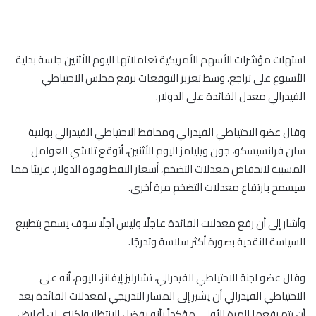
استهلت مؤشرات الأسهم الأمريكية تعاملاتها اليوم الأثنين جلسة بداية
الأسبوع على تراجع، وسط تعزيز التوقعات برفع مجلس الاحتياطي
الفيدرالي معدل الفائدة على الدولار.
وقال عضو الاحتياطي الفيدرالي ومحافظ الاحتياطي الفيدرالي بولاية
سان فرانسيسكو، جون ويليامز اليوم الأثنين، أتوقع تلاشي العوامل
المسببة لانخفاض معدلات التضخم، أسعار النفط وقوة الدولار، قريبًا مما
سيسمح بارتفاع معدلات التضخم مرة أخرى.
وأشار إلى أن رفع معدلات الفائدة عاجلًا وليس آجلًا سوف يسمح بتطبيع
السياسة النقدية بصورة أكثر سلاسة وتدرجًا.
وقال عضو لجنة الاحتياطي الفيدرالي، تشارليز إيفانز، اليوم، أنه على
الاحتياطي الفيدرالي أن يشير إلى المسار التدريجي لمعدلات الفائدة بعد
أن يتم رفعها للمرة الأولى، مؤكداً بأنه يفضل الانتظار ولكنني لن أعارض