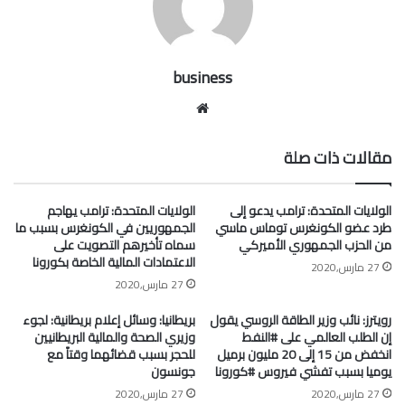
business
موقع
الويب
مقالات ذات صلة
الولايات المتحدة: ترامب يدعو إلى
الولايات المتحدة: ترامب يهاجم
طرد عضو الكونغرس توماس ماسي
الجمهوريين في الكونغرس بسبب ما
من الحزب الجمهوري الأميركي
سماه تأخيرهم التصويت على
الاعتمادات المالية الخاصة بكورونا
27 مارس,2020
27 مارس,2020
رويترز: نائب وزير الطاقة الروسي يقول
بريطانيا: وسائل إعلام بريطانية: لجوء
إن الطلب العالمي على #النفط
وزيري الصحة والمالية البريطانيين
انخفض من 15 إلى 20 مليون برميل
للحجر بسبب قضائهما وقتاً مع
يوميا بسبب تفشي فيروس #كورونا
جونسون
27 مارس,2020
27 مارس,2020