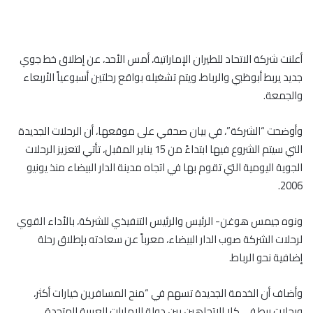
أعلنت شركة الاتحاد للطيران الإماراتية، أمس الأحد، عن إطلاق خط جوي
جديد يربط أبوظبي والرباط، ويتم تشغيله بواقع رحلتين أسبوعياً الأربعاء
والجمعة.
وأوضحت “الشركة”، في بيان صحفي على موقعها، أن الرحلات الجديدة
التي سيتم الشروع فيها ابتداءً من 15 يناير المقبل، تأتي لتعزيز الرحلات
الجوية اليومية التي تقوم بها في اتجاه مدينة الدار البيضاء منذ يونيو
2006.
ونوه جيمس هوغن- الرئيس والرئيس التنفيذي للشركة، بالأداء القوي
لرحلات الشركة صوب الدار البيضاء، معرباً عن سعادته بإطلاق رحلة
إضافية نحو الرباط.
وأضاف أن الخدمة الجديدة تسهم في “منح المسافرين خيارات أكثر،
ورحلات ربط في كلا الاتجاهين بين دولة الإمارات العربية المتحدة