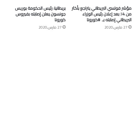
مؤشر فوتسي البريطاني يتراجع بأكثر
بريطانيا: رئيس الحكومة بوريس
من 4٪ بعد إعلان رئيس الوزراء
جونسون يعلن إصابته بفيروس
البريطاني إصابته بـ ⁧ #كورونا⁩
كورونا
27 مارس,2020
27 مارس,2020