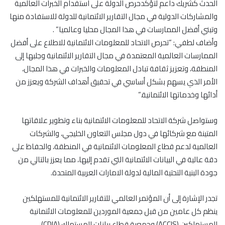
الحدث كشريك داعم لتؤكدحرص الدولة على استقدام الخبرات العالمية
والمشاركات الدولية في مجال التقارير الائتمانية للدولة للاستفادة منها
وتبني أفضل الممارسات في هذا المجال محليا وعالميا” .
وأضاف لطفي: “تحرص الاتحاد للمعلومات الائتمانية للاطلاع على أفضل
الممارسات العالمية المعتمدة في مجال التقارير الائتمانية وجلبها إلى
المنطقة، وتعزيز ثقافة تبادل المعلومات والخبرات في هذا المجال،
الأمر الذي يسهم بشكل أساسي في تحقيق أهداف الشركة ويعزز من
أدائها وخدماتها الائتمانية.”
وستواصل شركة الاتحاد للمعلومات الائتمانية بناء وتطوير علاقاتها
المتينة مع شركائها في دول مجلس التعاون الخليجي، والشركات
العالمية لدعم قطاع المعلومات الائتمانية في المنطقة، والحفاظ على
دقة عالية في البيانات الائتمانية التي تقدم إليها، مما يعزز بالتالي من
جودة البنية التحتية المالية لدولة الامارات العربية المتحدة.
تجدر الإشارة إلى أن المؤتمر العالمي للتقارير الائتمانية للمستهلكين
ينظم كل عامين من قبل جمعية الموردين للمعلومات الائتمانية
للمستهلكين (ACCIS) وجمعية قطاع بيانات المستهلك (CDIA).