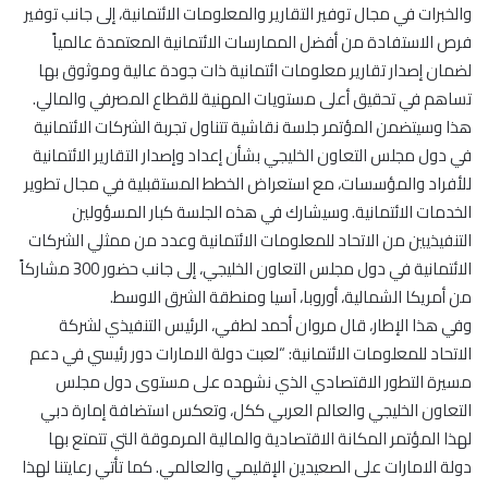
والخبرات في مجال توفير التقارير والمعلومات الائتمانية، إلى جانب توفير
فرص الاستفادة من أفضل الممارسات الائتمانية المعتمدة عالمياً
لضمان إصدار تقارير معلومات ائتمانية ذات جودة عالية وموثوق بها
تساهم في تحقيق أعلى مستويات المهنية للقطاع المصرفي والمالي.
هذا وسيتضمن المؤتمر جلسة نقاشية تتناول تجربة الشركات الائتمانية
في دول مجلس التعاون الخليجي بشأن إعداد وإصدار التقارير الائتمانية
للأفراد والمؤسسات، مع استعراض الخطط المستقبلية في مجال تطوير
الخدمات الائتمانية. وسيشارك في هذه الجلسة كبار المسؤولين
التنفيذيين من الاتحاد للمعلومات الائتمانية وعدد من ممثلي الشركات
الائتمانية في دول مجلس التعاون الخليجي، إلى جانب حضور 300 مشاركاً
من أمريكا الشمالية، أوروبا، آسيا ومنطقة الشرق الاوسط.
وفي هذا الإطار، قال مروان أحمد لطفي، الرئيس التنفيذي لشركة
الاتحاد للمعلومات الائتمانية: “لعبت دولة الامارات دور رئيسي في دعم
مسيرة التطور الاقتصادي الذي نشهده على مستوى دول مجلس
التعاون الخليجي والعالم العربي ككل، وتعكس استضافة إمارة دبي
لهذا المؤتمر المكانة الاقتصادية والمالية المرموقة التي تتمتع بها
دولة الامارات على الصعيدين الإقليمي والعالمي. كما تأتي رعايتنا لهذا