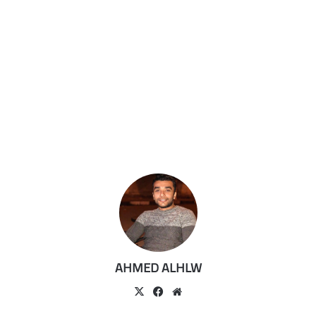
AHMED ALHLW
موقع
‫X
فيسبوك
الويب