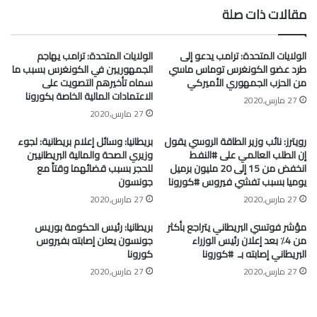
مقالات ذات صلة
الولايات المتحدة: ترامب يدعو إلى
الولايات المتحدة: ترامب يهاجم
طرد عضو الكونغرس توماس ماسي
الجمهوريين في الكونغرس بسبب ما
من الحزب الجمهوري الأميركي
سماه تأخيرهم التصويت على
الاعتمادات المالية الخاصة بكورونا
27 مارس,2020
27 مارس,2020
رويترز: نائب وزير الطاقة الروسي يقول
بريطانيا: وسائل إعلام بريطانية: لجوء
إن الطلب العالمي على #النفط
وزيري الصحة والمالية البريطانيين
انخفض من 15 إلى 20 مليون برميل
للحجر بسبب قضائهما وقتاً مع
يوميا بسبب تفشي فيروس #كورونا
جونسون
27 مارس,2020
27 مارس,2020
مؤشر فوتسي البريطاني يتراجع بأكثر
بريطانيا: رئيس الحكومة بوريس
من 4٪ بعد إعلان رئيس الوزراء
جونسون يعلن إصابته بفيروس
البريطاني إصابته بـ ⁧ #كورونا⁩
كورونا
27 مارس,2020
27 مارس,2020