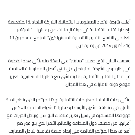
أعلنت شركة الاتحاد للمعلومات الائتمانية، الشركة الاتحادية المتخصصة
بإصدار التقارير الائتمانية في دولة الإمارات، عن رعايتها لـ “المؤتمر
العالمي التاسع للتقارير الائتمانية للمستهلكين” المزمع عقده بين 19
و21 أكتوبر 2014 في إمارة دبي.
وبحسب البيان الذى حصلت “مباشر” على نسخة منه ،تأتي هذه الخطوة
في إطار حرص الشركة المتواصل على تبني أفضل الممارسات العالمية
في مجال التقارير الائتمانية، بما يتماشى مع خطتها الاستراتيجية لتعزيز
موقع دولة الامارات في هذا المجال.
وتأتي رعاية الاتحاد للمعلومات الائتمانية لهذا المؤتمر الذي ينظم للمرة
الأولى في منطقة الشرق الأوسط بصفتها “الشريك الداعم”؛ لتعكس
جهودها المستمرة في سبيل تعزيز علاقات التواصل وتبادل الخبرات مع
أقرانها من مختلف دول المنطقة والعالم، الأمر الذي يتوافق مع
أهداف هذا المؤتمر القائمة على إيجاد منصة تفاعلية لتبادل المعارف