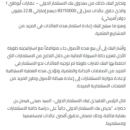
وتخارج البنك كذلك من صندوق بنك الاستثمار الدولي – عقارات أبوظبي 1
والذي حقق عائدات تصل إلى 83750000 درهم إماراتي (22.8 مليون
دولار أمريكي)،
وهو ما سيتيح للبنك إعادة استثمار هذه العائدات في المزيد من
المشاريع المثمرة.
وأشار البنك إلى أن بيع هذه الأصول جاء متوافقاً مع استراتيجيته طويلة
الأجل لتعزيز حالة السيولة المالية من خلال التخارج من الاستثمارات التي
احتفظ بها البنك لفترات طويلة ثم توجيه العائدات نحو الاستثمار في
المزيد من الصفقات الجذابة والمثمرة، وتؤدي هذه العملية الاستباقية
لإعادة موازنة الاستثمارات إلى إعادة هيكلة الأصول وطرح المزيد من
المنتجات الاستثمارية المربحة.
قال الرئيس التنفيذي لبنك الاستثمار الدولي- السيد صبحي فيصل بن
خضراء: “يحرص بنك الاستثمار الدولي حالياً على دراسة كافة الاستثمارات
بعناية فائقة، وذلك لضمان تحقيق أقصى عائدات لمساهمينا
ومستثمرينا.