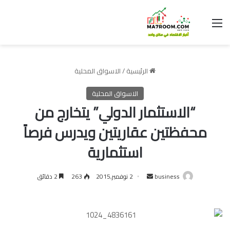
القائمة
الرئيسية
/
الاسواق المحلية
الاسواق المحلية
“الاستثمار الدولي” يتخارج من
محفظتين عقاريتين ويدرس فرصاً
استثمارية
أرسل
business
2 نوفمبر,2015
263
2 دقائق
بريدا
إلكترونيا