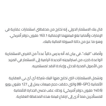
قال بنك الاستثمار الدولي، إنه تخارج من محفظتي استثمارات عقارية في
الإمارات وألمانيا تبلغ قيمتهما الإجمالية 163.1 مليون دولار أمريكي،
وهو ما عزز من حالة السيولة المالية بالبنك.
وأضاف “البنك”، في بيان له، أنه يدرس حالياً عدداً من الفرص الاستثمارية
الواعدة كجزء من استراتيجيته الجديدة الرامية إلى الاستثمار في المزيد
من الأصول المدرة للدخل، وإعادة النقد لمستثمريه.
وتشمل الاستثمارات التي تخارج منها البنك شركة آي آي بي العقارية
الألمانية (IIB-GPC) والتي حققت حجم مبيعات يصل إلى 127 مليون يورو
(140.6 مليون دولار أمريكي)، وذلك عقب تحسن الجدارة الائتمانية
للمستأجرين مما أدى إلى ارتفاع قيمة هذه المحفظة العقارية.