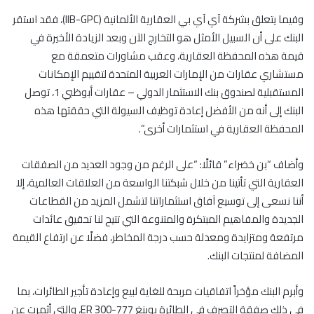
وفيما يتعلق بشركة آي آي بي العقارية الألمانية (IIB-GPC)، فقد استقر
البنك على أن السبيل الأمثل هو التخارج الآن وبعد الزيادة الأخيرة في
قيمة هذه المحفظة العقارية، وعقب مشاورات متعمقة مع
مستشاري عقارات من الإمارات العربية المتحدة لتقييم الإمكانات
المستقبلية لصندوق بنك الاستثمار الدولي – عقارات أبوظبي 1، توصل
البنك إلى أنه من الأفضل إعادة توظيف السيولة التي حققتها هذه
المحفظة العقارية في استثمارات أخرى”.
وأضاف “بن خضراء” قائلًا: “على الرغم من وجود العديد من الصفقات
العقارية التي تأتينا من خلال شبكتنا الواسعة من العلاقات العالمية، إلا
أننا نسعى إلى توسيع آفاق استثماراتنا لتشمل المزيد من القطاعات
الجديدة والمفاهيم المبتكرة والمتنوعة التي تتيح لنا تحقيق عائدات
مرتفعة ومتزايدة ومعدلة حسب درجة المخاطر، فضلًا عن ارتفاع القيمة
المضافة لمنتجات البنك.
وأبرم البنك مؤخراً اتفاقيات مربحة للغاية لبيع وإعادة تأجير الطائرات، بما
في ذلك صفقة التصرف في الطائرة بوينغ 777-300 ER، والتي أثمرت عن