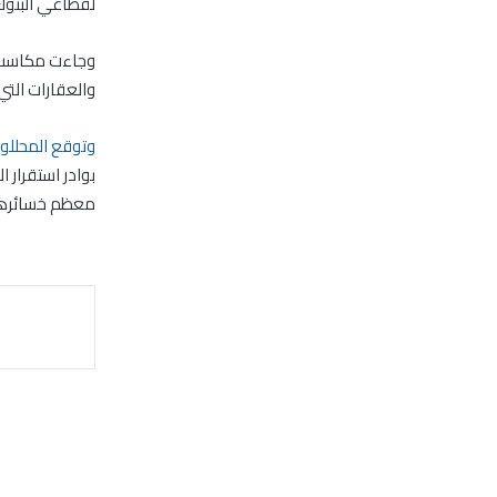
لقطاعي البنوك 
وجاءت مكاسب ا
والعقارات التي جاءت مرتفعة بنس
وتوقع المحللو
بوادر استقرار 
معظم خسائرها