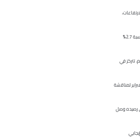
رتفاعات،
وجاء القطاع مرتفعا بنسبة 2.26% في ظل ارتفاع سهم دبي للاستثمار وسوق دبي المالي بنسبة 2.7%
ط لعمليات استحواذ بـ 400 مليون درهم، تتركز في
ركة سوق دبي المالي، اليوم الأربعاء أن مجلس الإدارة سوف يجتمع يوم الاثنين 2 فبراير لمناقشة
ته 1.28% في تلك الأثناء مضيفا 47.75 نقطة إلى رصيده وصل
ل أداء إيجابي