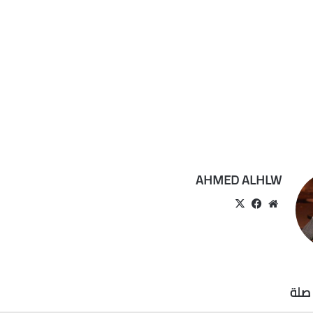
AHMED ALHLW
موقع
‫X
فيسبوك
الويب
صلة