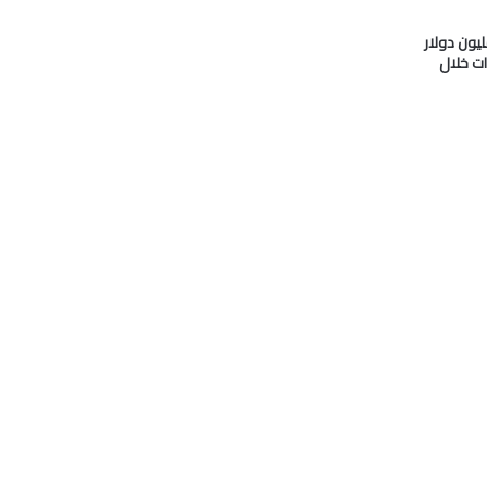
دو” تدفع 33 مليون دولار
ات خلال