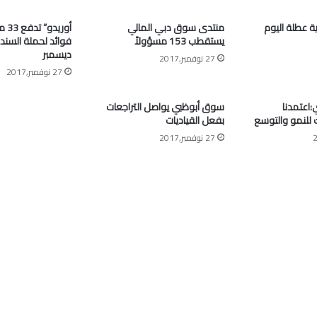
ية عطلة اليوم
منتدى سوق دبي المالي
أوري
يستقطب 153 مسؤولاً
فوائد لحملة السند
ديسمبر
27 نوفمبر,2017
27 نوفمبر,2017
اعتمدنا
سوق أبوظبي يواصل التراجعات
ك للنمو والتوسع
بفعل القياديات
27 نوفمبر,2017