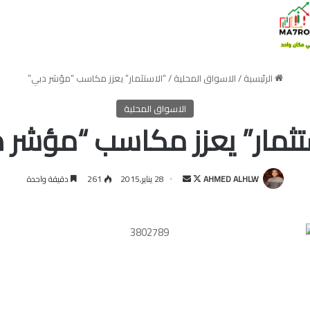
الرئيسية
/
الاسواق المحلية
/
“الاستثمار” يعزز مكاسب “مؤشر دبي”
الاسواق المحلية
تثمار” يعزز مكاسب “مؤشر 
تابع
أرسل
AHMED ALHLW
28 يناير,2015
261
دقيقة واحدة
على
بريدا
X
إلكترونيا