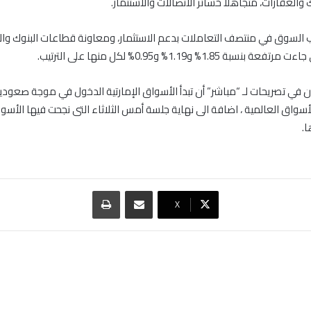
والعقارات، متجاهلا خسائر الاتصالات والاستثمار.
لسوق في منتصف التعاملات بدعم الاستثمار، ومعاونة قطاعات البنوك وال
بة 1.85% و1.19% و0.95% لكل منها على الترتيب.
ن في تصريحات لـ “مباشر” أن تبدأ الأسواق الإمارتية الدخول في موجة صعودي
الأسواق العالمية ، اضافة الى نهاية جلسة أمس الثلاثاء التى نجحت فيها الأ
.
مشاركة عبر البريد
طباعة
‫X