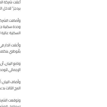
بردجز” للدخل المتوسط بجزير
وحدة سكنية جاء
السكنية عالية 
وأعلنت الدار ف
بأبوظبي بتكلفة 1.3 مليار دره
وتابع البيان، 
الإجمالي للوحدات ال
وأضاف البيان: 
البرج الثالث بدءاً م
تستكمل المشروع ب