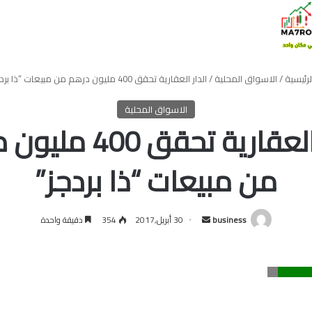
رئيسية
/
الاسواق المحلية
/
الدار العقارية تحقق 400 مليون درهم من مبيعات “ذا بردجز”
الاسواق المحلية
الدار العقارية تحقق 00
من مبيعات “ذا بردجز”
أرسل
business
30 أبريل,2017
354
دقيقة واحدة
بريدا
إلكترونيا