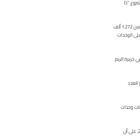
من مشروع “ذا
وأضافت الشركة في بيان تلقى “مباشر” نسخته اليوم الأحد، الإعلان بأن المشروع الذي يتألف من 1.272 ألف
على الوحدات
 جزيرة الريم
 العدد
يعات وحدات
وتوقعت الشركة، في بيان سابق، أن تبدأ الأعمال الإنشائية بالمشروع في الربع الرابع من 2017، على أن