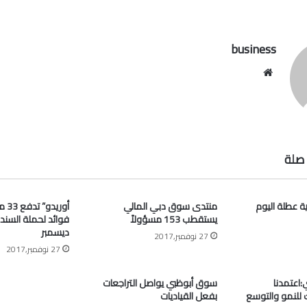
business
موقع
الويب
صلة
ية عطلة اليوم
منتدى سوق دبي المالي
أوري
يستقطب 153 مسؤولاً
فوائد لحملة السند
ديسمبر
27 نوفمبر,2017
27 نوفمبر,2017
اعتمدنا
سوق أبوظبي يواصل التراجعات
ك للنمو والتوسع
بفعل القياديات