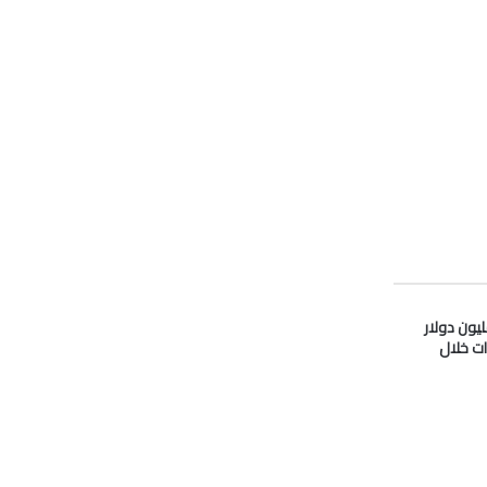
دو” تدفع 33 مليون دولار
ات خلال