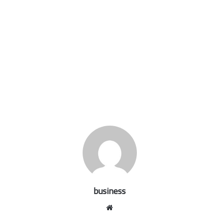
business
موقع
الويب