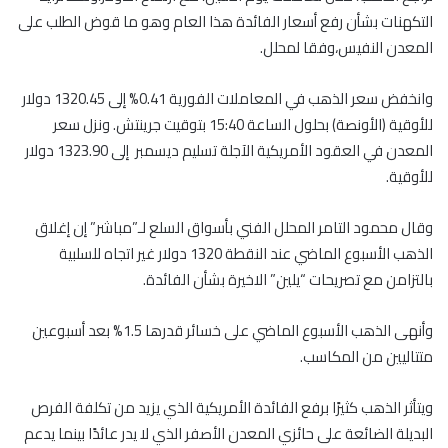
التكهنات بشأن رفع أسعار الفائدة هذا العام وهو ما قوض الطلب على
المعدن النفيس،وفقا لمحلل.
وانخفض سعر الذهب في المعاملات الفورية 0.41% إلى 1320.45 دولار
للأوقية (الأونصة) بحلول الساعة 15:40 بتوقيت جرينتش. ونزل سعر
المعدن في العقود الأمريكية الآجلة تسليم ديسمبر إلى 1323.90 دولار
للأوقية.
وقال محمود التامر المحلل الفني بأسواق السلع لـ”مباشر” إن إغلاق
الذهب الأسبوع الماضي عند النقطة 1320 دولار غير اتجاه للسلبية
بالتزامن مع تصريحات “يلين” الاخيرة بشأن الفائدة.
وأنهى الذهب الأسبوع الماضي على خسائر قدرها 1.5% بعد أسبوعين
متتاليين من المكاسب.
ويتأثر الذهب كثيرًا برفع الفائدة الأمريكية الذي يزيد من تكلفة الفرص
البديلة الضائعة على حائزي المعدن الأصفر الذي لا يدر عائدًا بينما يدعم