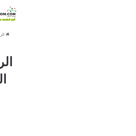
الر
الر
ال