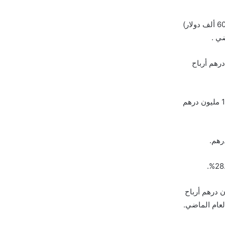
واوضحت الشركة في بيانها على موقع البورصة انها تكبدت خسائر بـ2.23 مليون درهم (607 ألف دولار)
1 مليون درهم في الربع الثالث مقابل 11 مليون درهم أرباح
وسجلت الشركة تراجع في المبيعات خلال 9 أشهر لتصل الى 6.42 مليون درهم ،مقابل 10 مليون درهم
لنصف الأول من العام الجاري صافي أرباح بنحو 7.83 مليون درهم أرباح