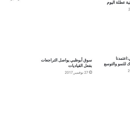
ية عطلة اليوم
اعتمدنا
سوق أبوظبي يواصل التراجعات
ك للنمو والتوسع
بفعل القياديات
27 نوفمبر,2017