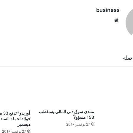
business
موقع
الويب
صلة
منتدى سوق دبي المالي يستقطب
أوري
153 مسؤولاً
فوائد لحملة السند
ديسمبر
27 نوفمبر,2017
27 نوفمبر,2017