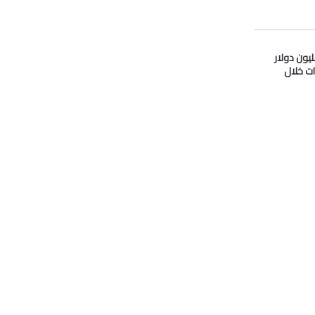
دو” تدفع 33 مليون دولار
ات خلال