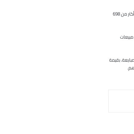
استحوذت الرهونات العقارية، اليوم الخميس، على 55.3% من تصرفات العقار بدبي، والبالغة أكثر من 698
ا بلغت قيمة مبيعات
بيان دائرة الأراضي بدبي، أن التصرفات العقارية في الإمارة شهدت اليوم تسجيل 137 مبايعة، بقيمة