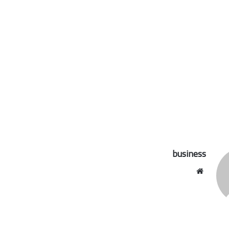
business
موقع
الويب