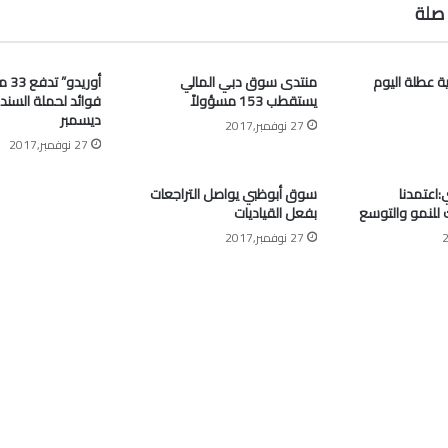
صلة
ية عطلة اليوم
منتدى سوق دبي المالي
أوري
يستقطب 153 مسؤولاً
فوائد لحملة السند
ديسمبر
27 نوفمبر,2017
27 نوفمبر,2017
اعتمدنا
سوق أبوظبي يواصل التراجعات
ك للنمو والتوسع
بفعل القياديات
27 نوفمبر,2017