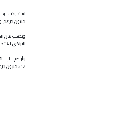
مليون درهم، وف
الأراضي 241 مليون درهم شكلت ما نسبته 34.5% من إجمالي التصرفات.
312 مليون درهم، منها 82 مبايعة للأراضي، و55 مبايعة للشقق والفلل بقيمة 71 مليون درهم.