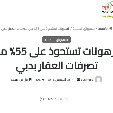
الرئيسية
/
الاسواق المحلية
/
الرهونات تستحوذ على 55% من تصرفات العقار بدبي
الاسواق المحلية
الرهونات تستحوذ عل
تصرفات العقار بدبي
أرسل
business
28 أغسطس,2016
306
أقل من دقيقة
بريدا
إلكترونيا