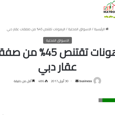
الرئيسية
/
الاسواق المحلية
/
الرهونات تقتنص 45% من صفقات عقار دبي
الاسواق المحلية
الرهونات تقتنص 45% من
عقار دبي
أرسل
business
30 أبريل,2017
486
أقل من دقيقة
بريدا
إلكترونيا