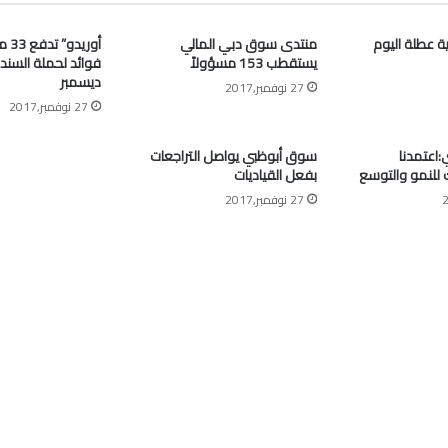
ية عطلة اليوم
منتدى سوق دبي المالي
أوري
يستقطب 153 مسؤولاً
فوائد لحملة السند
ديسمبر
27 نوفمبر,2017
27 نوفمبر,2017
اعتمدنا
سوق أبوظبي يواصل التراجعات
ك للنمو والتوسع
بفعل القياديات
27 نوفمبر,2017