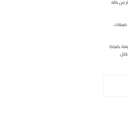
استحوذت الرهونات العقارية، اليوم الأحد، على 45.25% من تصرفات العقار بدبي، والبالغة أكثر من 464
ما بلغت قيمة مبيعات
بدبي، أن التصرفات العقارية بالإمارة شهدت اليوم تسجيل 184 مبايعة، بقيمة