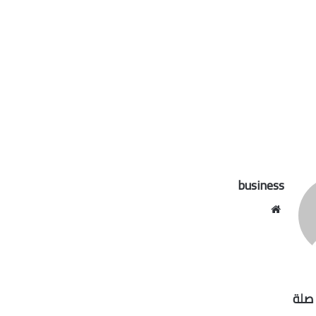
business
موقع
الويب
صلة