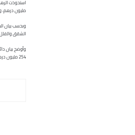
مليون درهم، وف
الشقق والفلل 163 مليون درهم؛ شكلت ما نسبته 35.12% من إجمالي التصرف
254 مليون درهم، منها 16 مبايعة للأراضي بقيمة 61 مليون درهم، و168 مبايعة للشقق والفلل.