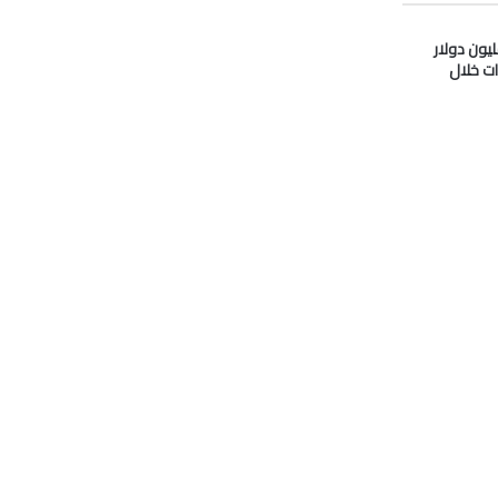
دو” تدفع 33 مليون دولار
ات خلال