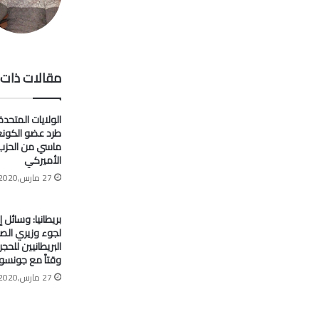
مقالات ذات 
الولايات المتحدة
طرد عضو الكون
ماسي من الحزب
الأميركي
27 مارس,2020
بريطانيا: وسائل إ
لجوء وزيري الصح
البريطانيين للح
وقتاً مع جونسو
27 مارس,2020