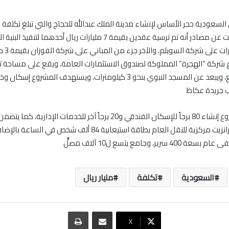
مليار ريال .ونقلت عن مصادر أنه تم ترسية عقدين بقيمة 7 مليارات ريال أحدهما لت
تصل إلى 4 مل
ب جريدة عكاظ
ويتضمن المشروع إنشاء 80 برجاً للإسكان الفندقي و20 برجاً آخر للخدمات الإدارية
إقامة محطة ترانزيت مركزية للنقل العام بطاقة استيعابية 84 ألف شخص في
رير، وجامع يتسع ل10 آلاف مصلٍّ
السعودية
تكلفة
مليار ريال
مشاركة عبر البريد
طباعة
‫X