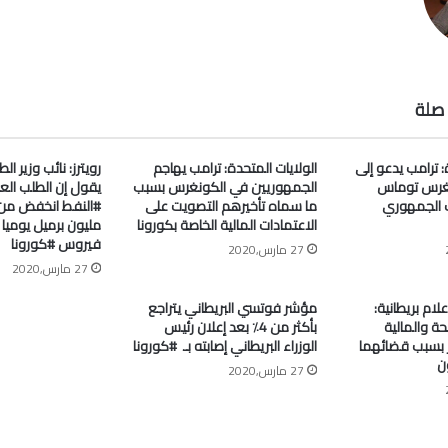
الويب
صلة
: ترامب يدعو إلى
الولايات المتحدة: ترامب يهاجم
رويترز: نائب وزير ا
غرس توماس
الجمهوريين في الكونغرس بسبب
يقول إن الطلب الع
 الجمهوري
ما سماه تأخيرهم التصويت على
الاعتمادات المالية الخاصة بكورونا
مليون برميل يومي
فيروس #كورونا
27 مارس,2020
27 مارس,2020
علام بريطانية:
مؤشر فوتسي البريطاني يتراجع
ة والمالية
بأكثر من 4٪ بعد إعلان رئيس
جر بسبب قضائهما
الوزراء البريطاني إصابته بـ ⁧ #كورونا⁩
ن
27 مارس,2020