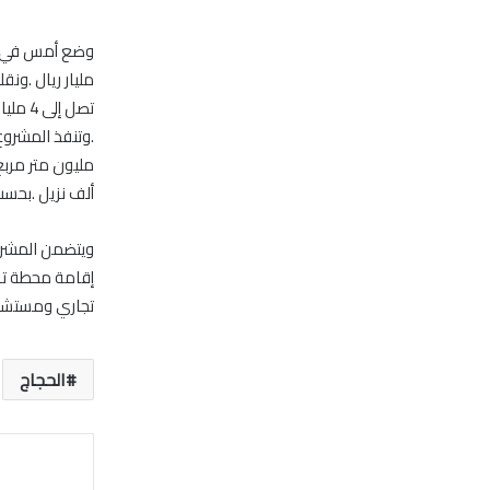
ألف نزيل .بحس
تجاري ومستشفى عام بسعة 400 س
الحجاج