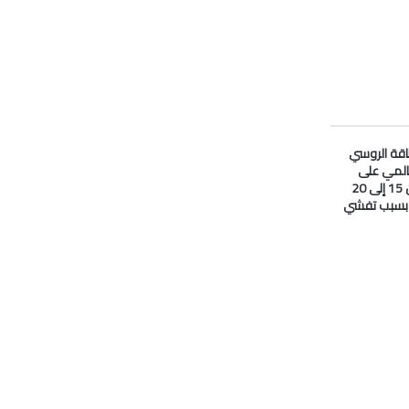
لطاقة الروسي
المي على
#النفط انخفض من 15 إلى 20
ا بسبب تفشي