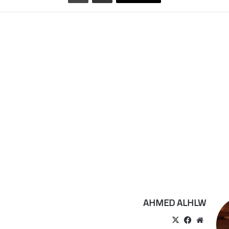
AHMED ALHLW
موقع
‫X
فيسبوك