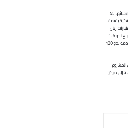
وضع أمس في السعودية حجر الأساس لإنشاء مدينة الملك عبدالله للحجاج والتي تبلغ تكلفة انشائها 55
نفيذ البنية التحتية بقيمة
يارات على شركة السويلم، والآخر جزء من المباني على شركة الفوزان بقيمة 3 مليارات ريال
.وتنفذ المشروع شركة “الهجرة” المملوكة لصندوق الاستثمارات العامة، ويقع على مساحة تبلغ نحو 6 .1
مليون متر مربع، ويبعد عن المسجد النبوي بنحو 3 كيلومترات، ويستهدف المشروع إسكان وخدمة نحو 120
، كما يتضمن المشروع
 الساعة بالإضافة إلى مركز