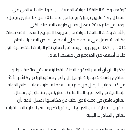
توقعت وكالة الطاقة الدولية، الجمعة، أن ينمو الطلب العالمى على
النفط إلى 1.4 مليون برميل/ يوميا فى عام 2015 من 1.2 مليون برميل/
يوميا فى عام 2014، بفضل تحسن ظروف الاقتصاد الكلى.
وأشارت وكالة الطاقة الدولية فى تقريرها الشهرى لأسعار النفط حصلت
وكالة الأناضول على نسخة منه إلى أنه جرى تقليص التقديرات لعام
2014 إلى 92.7 مليون بريل يوميا فى أعقاب نشر البيانات الاقتصادية التى
جاءت أضعف من المتوقع فى منتصف العام.
وذكر البيان أن أسعار العقود الآجلة للنفط ارتفعت فى منتصف يونيو
الماضى بقيمة 5 دولارات للبرميل إلى أعلى مستوياتها فى 9 أشهر لأكثر
من 115 دولارا للبرميل من خام برنت بعدما سيطرت قوات تنظيم الدولة
الإسلامية فى العراق وبلاد الشام (داعش) على مناطق فى شمال
العراق، ولكن فى وقت لاحق تخلت عن مكاسبها بفضل الثقة بأن
الحقول النفطية جنوب العراق لن يلحقها ضرر وتحسن النظرة المستقبلية
لتعافى الصادرات الليبية.
وجرى بيع خام برنت مقابل 108 دولارات للبرميل، وخام غرب تكساس