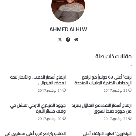
AHMED ALHLW
موقع
‫X
فيسبوك
الويب
مقالات ذات صلة
برنت” أعلى 63 دولاراً مع تراجع
ارتفاع أسعار الذهب.. والأنظار تتجه
الإمدادات الكندية للولايات المتحدة
لمحضر الفيدرالي
22 نوفمبر,2017
21 نوفمبر,2017
ارتفاع أسعار النفط مع التفاؤل بمزيد
جهود المركزي التركي تفشل في
من جهود ضبط السوق
وقف خسائر الليرة
21 نوفمبر,2017
20 نوفمبر,2017
البيتكوين” تعاود الارتفاع أعلى
الذهب يتراجع قرب أعلى مستوى في