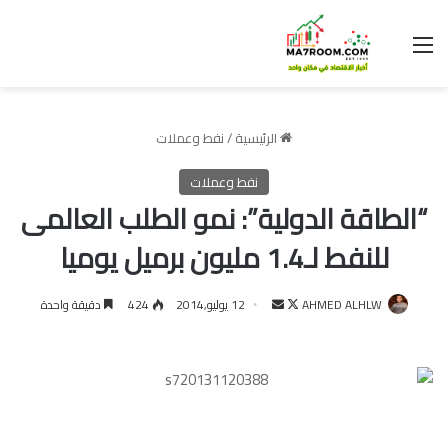
القائمة
الرئيسية
/
نفط وعملات
نفط وعملات
“الطاقة الدولية”: نمو الطلب العالمى
للنفط لـ1.4 مليون برميل يوميا
تابع
أرسل
AHMED ALHLW
12 يوليو,2014
424
دقيقة واحدة
على
بريدا
X
إلكترونيا