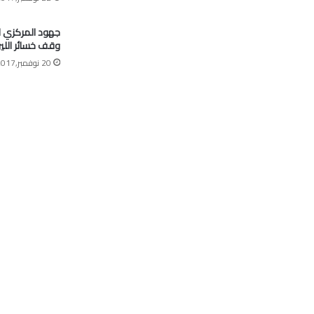
جهود المركزي 
وقف خسائر اللير
20 نوفمبر,2017