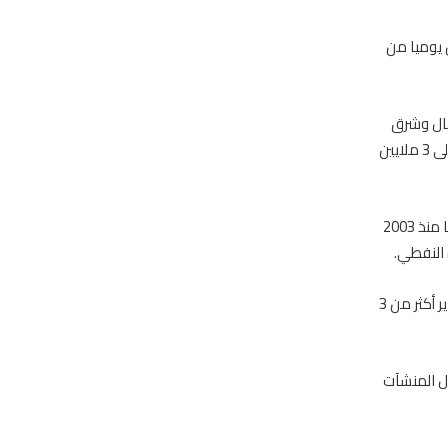
ن العراق ينتج حاليا 3.15 مليون برميل يوميا من
مال وشرق
البلاد لم يؤثر على إنتاج أو صادرات النفط من الجنوب وإن منشآت التصدير جرى توسيع طاقتها إلى 3 ملايين
وبلغت الصادرات من جنوب العراق 2.582 مليون برميل يوميا في مايو وهو أعلى مستوى لها منذ 2003
وقال لعيبي “تمكنا من توسيع طاقتنا التصديرية والآن منشآتنا للتصدير، يمكنها أن تقوم بتصدير أكثر من 3
ول المنشآت