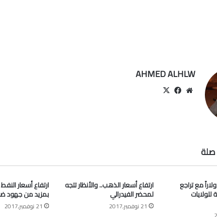
AHMED ALHLW
موقع
‫X
فيسبوك
الويب
صلة
” أعلى 63 دولاراً مع تراجع
ارتفاع أسعار الذهب.. والأنظار تتجه
ارتفاع أسعار النفط
ة للولايات
لمحضر الفيدرالي
بمزيد من جهود ض
21 نوفمبر,2017
21 نوفمبر,2017