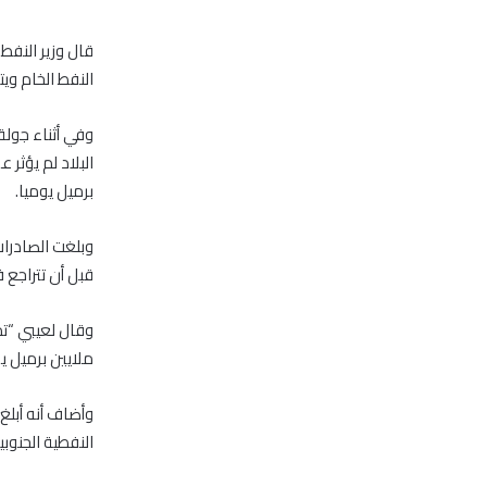
النفط الخام ويتوقع أ
وفي أثناء جول
برميل يوميا.
قبل أن تتراجع في يونيو إلى 2.423 مليون بسبب أعمال
ملايين برميل يو
وأضاف أنه أبلغ
النفطية الجنوب