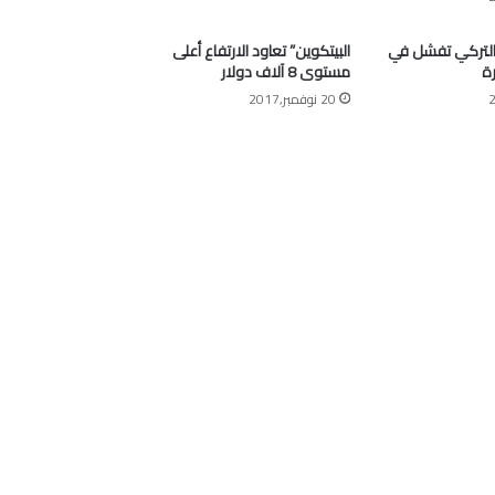
التركي تفشل في
البيتكوين” تعاود الارتفاع أعلى
ة
مستوى 8 آلاف دولار
20 نوفمبر,2017