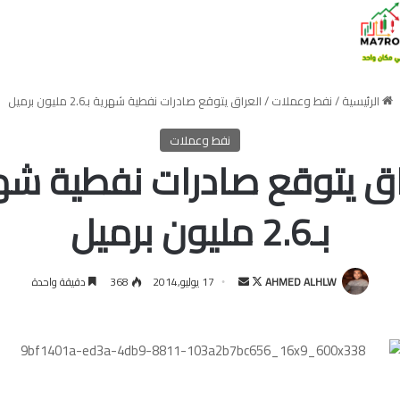
الرئيسية
/
نفط وعملات
/
العراق يتوقع صادرات نفطية شهرية بـ2.6 مليون برميل
نفط وعملات
اق يتوقع صادرات نفطية شه
بـ2.6 مليون برميل
تابع
أرسل
AHMED ALHLW
17 يوليو,2014
368
دقيقة واحدة
على
بريدا
X
إلكترونيا