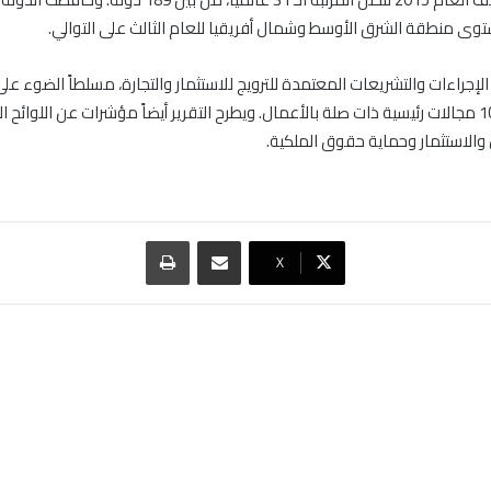
وى منطقة الشرق الأوسط وشمال أفريقيا للعام الثالث على التوالي.
لإجراءات والتشريعات المعتمدة للترويج للاستثمار والتجارة، مسلطاً الضوء على
التي تؤثر على 10 مجالات رئيسية ذات صلة بالأعمال. ويطرح التقرير أيضاً مؤشرات عن اللوائح
 والاستثمار وحماية حقوق الملكية.
مشاركة عبر البريد
طباعة
‫X