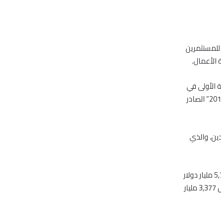
 للمستثمرين
 الأعمال.
 الأولى في
منطقة الشرق الأوسط وشمال أفريقيا ضمن “تقرير سهولة ممارسة أنشطة الأعمال لعام 2016” الصادر
لدين، والذي
وتشير الإحصائيات المتخصصة إلى أنّ قيمة الصادرات البرازيلية إلى العالم العربي وصلت إلى 5,789 مليار دولار
أمريكي خلال النصف الأول من العام الجاري، في حين بلغت قيمة الصادرات العربية إلى البرازيل 3,377 مليار