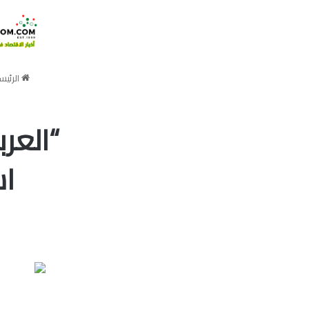
الرئيس
“العرب
اس