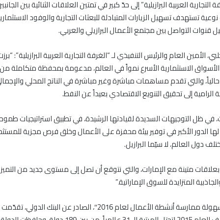
لتجارية العربية البرازيلية” إلى حدّ كبير في تمتين العلاقات الثنائية بين الجانب
نوعية تستهدف تسهيل الزيارات المتبادلة للبعثات التجارية والوفود الاستثمار
قنوات التواصل بين مجتمع الأعمال البرازيلي والعربي.
، الأمين العام والرئيس التنفيذي لـ “الغرفة التجارية العربية البرازيلية”: “برز
لأسواق الاستثمارية الأسرع نمواً في العالم، مدعومة بمحفظة متكاملة من 
ة حالياً، والتي تقدم مساهمات مباشرة وغير مباشرة في الناتج المحلي والإجما
الرامية إلى تحقيق التنويع الاقتصادي بعيداً عن النفط.
، في ظل التوجيهات السديدة لقيادتها الرشيدة، في تطبيق استراتيجيات طمو
لها الدور الأكبر في توفير بيئة محفزة على الأعمال وخلق فرص مجزية للمستث
ف دول العالم، لا سيّما البرازيل.
ل بعلاقات متينة مع الإمارات، والتي نتوقع أن تصل إلى مستوى جديد من التميز 
الجاذبية المتزايدة للسوق الإماراتية.”
ووفق “تقرير سهولة ممارسة أنشطة الأعمال لعام 2016″، الصادر عن البنك ا
واحدة عن تصنيف العام 2015 لتحتل المرتبة الـ 31 عالمياً، من بين 89