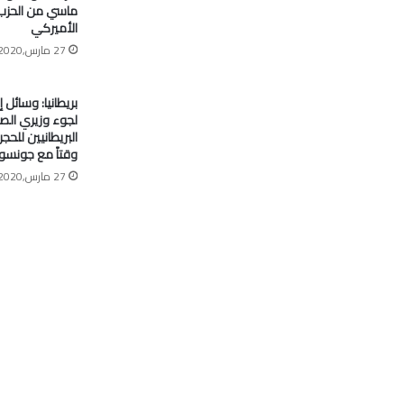
ماسي من الحزب
الأميركي
27 مارس,2020
بريطانيا: وسائل إ
لجوء وزيري الصح
البريطانيين للح
وقتاً مع جونسو
27 مارس,2020