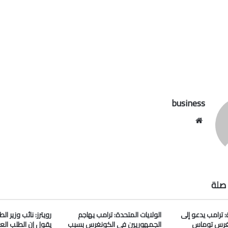
business
موقع
الويب
صلة
: ترامب يدعو إلى
الولايات المتحدة: ترامب يهاجم
رويترز: نائب وزير ا
غرس توماس
الجمهوريين في الكونغرس بسبب
يقول إن الطلب الع