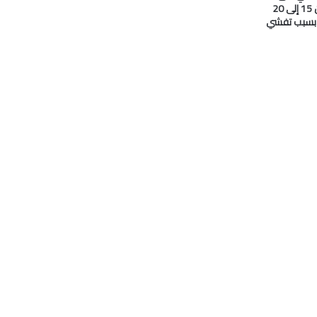
#النفط انخفض من 15 إلى 20
ا بسبب تفشي