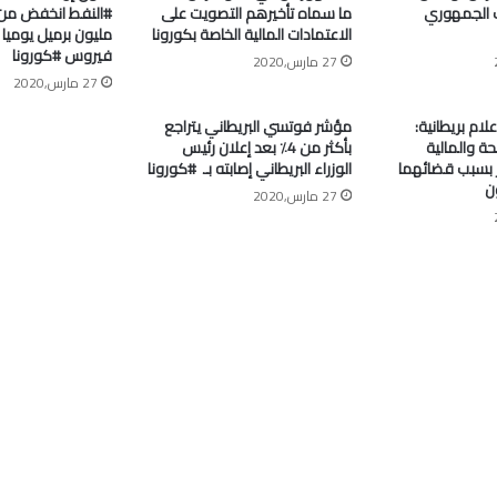
 الجمهوري
ما سماه تأخيرهم التصويت على
الاعتمادات المالية الخاصة بكورونا
مليون برميل يومي
فيروس #كورونا
27 مارس,2020
27 مارس,2020
علام بريطانية:
مؤشر فوتسي البريطاني يتراجع
ة والمالية
بأكثر من 4٪ بعد إعلان رئيس
جر بسبب قضائهما
الوزراء البريطاني إصابته بـ ⁧ #كورونا⁩
ن
27 مارس,2020