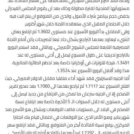
ولذلك فقد التزم المجلس الفيدرالي بالمحافظة على أسعار الفائدة عند
مستوياتها المتدنية لفترة مطولة وذلك بعد ان يقوم المجلس الفيدرالي
بخفض حجم برنامج شراء الأصول، والذي من المتوقع ان يتم البت فيه
خلال الاجتماع المقبل الذي ستعقده اللجنة خلال شهر أكتوبر.
وفي المقابل، بدأ اليورو الأسبوع عند مستوى 1.3602 ثم ارتفع بعض
الشيء ليعاود بعدها التراجع بشكل حاد تبعا لتصريحات يالن أمام اللجنة
المصرفية التابعة لمجلس الشيوخ الأميركي، وبالتالي فقد استمر اليورو
بالتراجع تدريجيا على طول الاسبوع ليصل إلى أدنى مستوى له عند
1.3491، نتيجة للتوترات في أوكرانيا خاصة بعد تحطم الطائرة الماليزية،
هذا وقد أقفل اليورو الأسبوع عند 1.3524.
أما الجنيه الاسترليني فقد شهد أداء متقلبا مقابل الدولار الاميركي، حيث
افتتح الاسبوع عند 1.7117 ثم تراجع بعدها الى 1.7060 بعد صدور تقرير
التضخم، إلا ان الجنيه سرعان ما تمكن من الارتفاع من جديد ليصل إلى
أعلى مستوى له خلال السنوات الـ 5 الأخيرة خاصة بعد ارتفاع نسبة
التضخم في البلاد الى مستويات فاقت التوقعات وبشكل هو الأسرع منذ
شهر يناير، وهو الأمر الذي عزز التوقعات في احتمال قيام بنك انجلترا
المركزي برفع نسبة الفائدة أبكر من المتوقع. وبالتالي فقد ارتفع سعر
الجنيه الاسترليني إلى 1.7192 ليبدأ بعدها بالتراجع أمام الدولار الأميركي