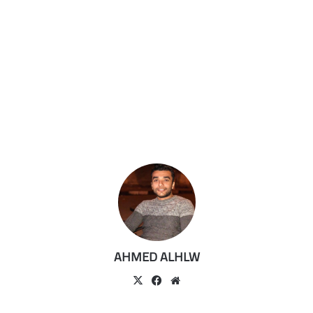
AHMED ALHLW
موقع
‫X
فيسبوك
الويب