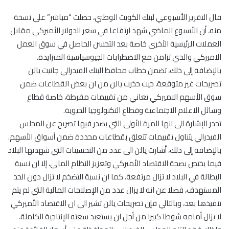
قال التقرير الأسبوعي لبنك الكويت الوطني، حصلت “مباشر” على نسخة
منه، أن الأسبوع الماضي شهد ارتفاعا في سعر الدولار الأميركي مقابل
العملات الرئيسية الأخرى خاصة بعد التحسن الحاصل في سوق العمل
الاميركي والذي تزامن مع الاضطرابات الجيوسياسية المتزايدة.
بالإضافة إلى ذلك، تضمن خطاب محافظ البنك الفيدرالي جانيت يالن
تصريحات غير متوقعة، حيث حذرت يالن من ان بعض القطاعات ضمن
سوق الأسهم الاميركي تعاني من تقييمات مفرطة، خاصة قطاع
وسائل الاعلام الاجتماعية وقطاع التكنولوجيا الحيوية.
تجدر الإشارة الى انها المرة الأولى التي يصدر فيها تصريح عن المجلس
الفيدرالي يتناول تقييمات تتعلق بقطاعات محددة ضمن أسواق الأسهم.
بالإضافة إلى ذلك، أشارت يالن الى عدد من التحسينات التي شهدتها البلاد
فيما يختص بصحة الاقتصاد الأميركي وتعزيز النظام المالي، إلا ان نسبة
البطالة في البلاد لا تزال مرتفعة، كما ان نسبة التضخم لا تزال دون الحد
المستهدف، فضلا عن انه لا يزال عدد من الإصلاحات المالية التي لم يتم
تنفيذها بعد، وبالتالي فإن تصريحات يالن تشير الى ان الاقتصاد الأميركي
لا يزال أمامه شوطا كبيرا من أجل ان يستعيد سعته الإنتاجية الكاملة،