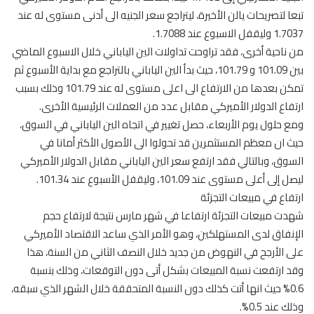
تبعا لتصريحات يالن الأخيرة، ليتراجع سعر الجنيه الى أدنى مستوى له عند
1.7037 وليقفل الاسبوع عند 1.7088.
من ناحية أخرى، فقد تراوحت تداولات الين الياباني خلال الاسبوع الماضي
بين 101.09 و 101.79، حيث بدأ الين الياباني بالتراجع مع بداية الأسبوع ثم
تمكن بعدها من الارتفاع الى اعلى مستوى له عند 101.79 وذلك بسبب
ارتفاع الدولار الأميركي مقابل عدد من العملات الرئيسية الأخرى.
ومع حلول يوم الأربعاء، حصل تغيير في اتجاه الين الياباني في السوق،
حيث ان معظم المستثمرين قد تحولوا الى الأصول الأكثر أمانا في
السوق، وبالتالي فقد ارتفع سعر الين الياباني مقابل الدولار الأميركي
ليصل إلى أعلى مستوى عند 101.09، وليقفل الأسبوع عند 101.34.
ارتفاع في مبيعات التجزئة
شهدت مبيعات التجزئة ارتفاعا في شهر مارس نتيجة لارتفاع حجم
الإنفاق لدى المستهلكين، وهو الأمر الذي ساعد الاقتصاد الأميركي
على الأرجح في النهوض من جديد خلال النصف الثاني من السنة، هذا
وقد ارتفعت نسبة المبيعات بشكل أتى دون التوقعات، وذلك بنسبة
0.6% حيث انها أتت كذلك دون النسبة المتحققة خلال الشهر الذي سبقه،
وذلك عند 0.5%.