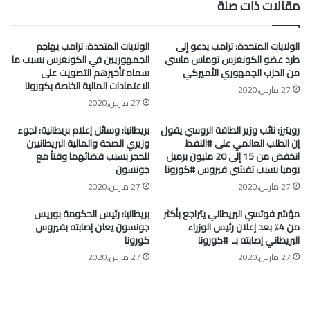
مقالات ذات صلة
الولايات المتحدة: ترامب يدعو إلى
الولايات المتحدة: ترامب يهاجم
طرد عضو الكونغرس توماس ماسي
الجمهوريين في الكونغرس بسبب ما
من الحزب الجمهوري الأميركي
سماه تأخيرهم التصويت على
الاعتمادات المالية الخاصة بكورونا
27 مارس,2020
27 مارس,2020
رويترز: نائب وزير الطاقة الروسي يقول
بريطانيا: وسائل إعلام بريطانية: لجوء
إن الطلب العالمي على #النفط
وزيري الصحة والمالية البريطانيين
انخفض من 15 إلى 20 مليون برميل
للحجر بسبب قضائهما وقتاً مع
يوميا بسبب تفشي فيروس #كورونا
جونسون
27 مارس,2020
27 مارس,2020
مؤشر فوتسي البريطاني يتراجع بأكثر
بريطانيا: رئيس الحكومة بوريس
من 4٪ بعد إعلان رئيس الوزراء
جونسون يعلن إصابته بفيروس
البريطاني إصابته بـ ⁧ #كورونا⁩
كورونا
27 مارس,2020
27 مارس,2020