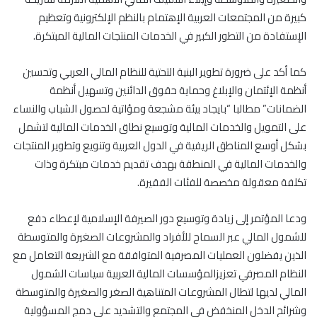
كبيرة من المجتمعات العربية الإهتمام بالنظم الإلكترونية وتعظيم
الإستفادة من التطور الكبير في الخدمات المنتجات المالية المبتكرة.
كما أكد على ضرورة تطوير البنية التحتية للنظام المالي العربي وتحسين
أنظمة الإئتمان والإبلاغ وحماية حقوق الدائنين وتسهيل أنظمة
الضمانات” مطالبا “بايجاد بيئة مشجعة ومؤاتية لحصول الشباب والنساء
على التمويل والخدمات المالية وتوسيع نطاق الخدمات المالية لتشمل
بشكل أوسع المناطق الريفية في الدول العربية وتنويع وتطوير المنتجات
والخدمات المالية في المنطقة بهدف تقديم خدمات مبتكرة وذات
تكلفة معقولة مخصصة للفئات الفقيرة.
ودعا المؤتمر إلى زيادة وتوسيع دور الصيرفة الإسلامية لإعطاء دفع
للشمول المالي عبر السماح للأفراد والمشروعات الصغيرة والمتوسطة
الذين يفضلون العمليات المصرفية المتوافقة مع الشريعة التعامل مع
النظام المصرفي تعزيزالمؤسسات المالية العربية سياسات الشمول
المالي لديها لتطال المشروعات المتناهية الصغر والصغيرة والمتوسطة
وشرائح الدخل المنخفض في المجتمع والتشديد على دمج المسؤولية