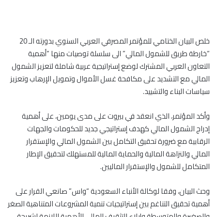
خلص البيان الختامي للمؤتمر المصرفي العربي السنوي بدورته الـ 20
“خارطة طريق للشمول المالي” الى سلسلة توصيات منها “أهمية
التعاون العربي المشترك لوضع إستراتيجية عربية شاملة لتعزيز الشمول
المالي مع التشديد على مكافحة غسل الأموال وتمويل الإرهاب وتعزيز
سياسات البناء والتشييد.
وأكد المؤتمر، الذي انعقد في بيروت على مدى يومين، على أهمية
إدراج الشمول المالي كهدف إستراتيجي جديد للحكومات والجهات
الرقابية مع ضرورة تحقيق التكامل بين الشمول المالي والإستقرار
المالي والنزاهة المالية والحماية المالية للمستهلك لتحقيق الإطار
المتكامل للشمول والإستقرار الماليين.
وحث البيان، وفقا لوكالة الأنباء السعودية “واس” صانعي القرار على
أهمية تحقيق التناغم بين إستراتيجيات تنمية المشروعات المتناهية الصغر
والصغيرة والمتوسطة وإيلاء التثقيف المالي الأهمية اللازمة لشريحة