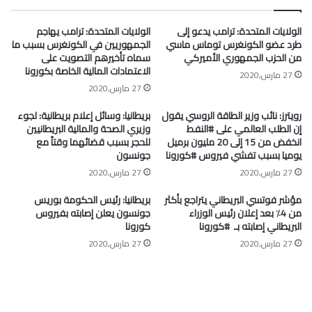
الولايات المتحدة: ترامب يدعو إلى
الولايات المتحدة: ترامب يهاجم
طرد عضو الكونغرس توماس ماسي
الجمهوريين في الكونغرس بسبب ما
من الحزب الجمهوري الأميركي
سماه تأخيرهم التصويت على
الاعتمادات المالية الخاصة بكورونا
27 مارس,2020
27 مارس,2020
رويترز: نائب وزير الطاقة الروسي يقول
بريطانيا: وسائل إعلام بريطانية: لجوء
إن الطلب العالمي على #النفط
وزيري الصحة والمالية البريطانيين
انخفض من 15 إلى 20 مليون برميل
للحجر بسبب قضائهما وقتاً مع
يوميا بسبب تفشي فيروس #كورونا
جونسون
27 مارس,2020
27 مارس,2020
مؤشر فوتسي البريطاني يتراجع بأكثر
بريطانيا: رئيس الحكومة بوريس
من 4٪ بعد إعلان رئيس الوزراء
جونسون يعلن إصابته بفيروس
البريطاني إصابته بـ ⁧ #كورونا⁩
كورونا
27 مارس,2020
27 مارس,2020