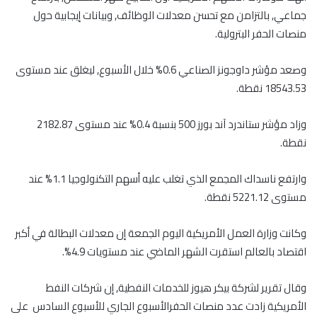
جماعي, بالتزامن مع تحسن معدلات الوظائف, وبيانات إيجابية حول
منصات الحفر البترولية.
وصعد مؤشر داوجونز الصناعي 0.6% خلال الأسبوع, ليغلق عند مستوى
18543.53 نقطة.
وزاد مؤشر ستاندرد آند بورز 500 بنسبة 0.4% عند مستوى 2182.87
نقطة.
وارتفع ناسداك المجمع الذي تغلب عليه أسهم التكنولوجيا 1.1% عند
مستوى 5221.12 نقطة.
وكانت وزارة العمل الأمريكية اليوم الجمعة إن معدلات البطالة في أكبر
اقتصاد بالعالم استقرت الشهر الماضي عند مستويات 4.9%.
وقال تقرير لشركة بيكر هيوز للخدمات النفطية, إن شركات النفط
الأمريكية زادت عدد منصات الحفرالأسبوع الجاري للأسبوع السادس على