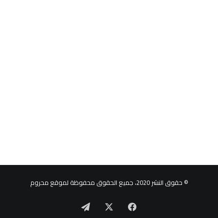
© حقوق النشر 2020، جميع الحقوق محفوظة لموقع محروم
‫X
فيسبوك
تيلقرام