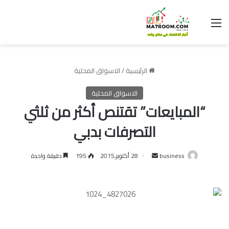
القائمة
الرئيسية
/
الاسواق المحلية
الاسواق المحلية
“المبايعات” تقتنص أكثر من ثلثي
التصرفات بدبي
أرسل
business
28 أكتوبر,2015
195
دقيقة واحدة
بريدا
إلكترونيا