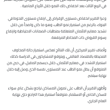
في الربع الثالث بعد انخفاض ذلك النمو خلال الأرباع الماضية .
وعزا التقرير انخفاض مستوى الإقراض إلى ارتفاع مستوى التحوط في
البنوك، بالرغم من استمرار نمو الطلب، وهو ما كان واضحاً من خلال
تشديد معايير الائتمان المتعلقة بمتطلبات الضمانات الاحتياطية وارتفاع
رسوم القروض ذات المخاطر المرتفعة.
وأضاف تقرير المركزي أن تلك النتائج تعكس استمرار حالة المخاوف
المحيطة بالاقتصاد العالمي، ويتوقع المشاركون في الدراسة كذلك
استمرار التشدد في معايير الائتمان، خلال ديسمبر المقبل، في حين من
المتوقع أن يظل نمو الطلب عند المستوى نفسه الذي وصل إليه خلال
نهاية سبتمبر.
وأظهر التقرير أن الطلب على تمويل المساكن تراجع بشكل عام، سواء
للسكن الخاص أو الاستثمار، متوقعاً استمرار هذا التراجع حتى نهاية
العام الجاري.