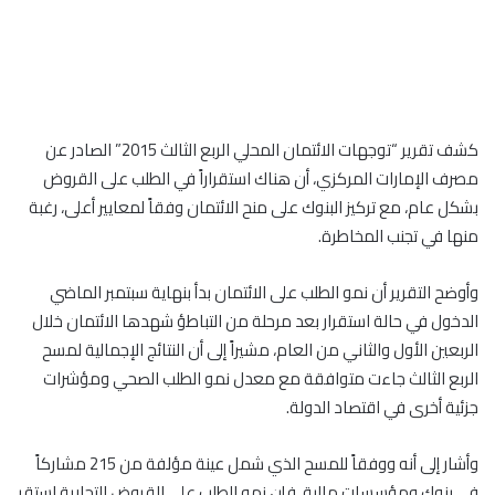
كشف تقرير “توجهات الائتمان المحلي الربع الثالث 2015” الصادر عن
مصرف الإمارات المركزي، أن هناك استقراراً في الطلب على القروض
بشكل عام، مع تركيز البنوك على منح الائتمان وفقاً لمعايير أعلى، رغبة
منها في تجنب المخاطرة.
وأوضح التقرير أن نمو الطلب على الائتمان بدأ بنهاية سبتمبر الماضي
الدخول في حالة استقرار بعد مرحلة من التباطؤ شهدها الائتمان خلال
الربعين الأول والثاني من العام، مشيراً إلى أن النتائج الإجمالية لمسح
الربع الثالث جاءت متوافقة مع معدل نمو الطلب الصحي ومؤشرات
جزئية أخرى في اقتصاد الدولة.
وأشار إلى أنه ووفقاً للمسح الذي شمل عينة مؤلفة من 215 مشاركاً
في بنوك ومؤسسات مالية، فإن نمو الطلب على القروض التجارية استقر