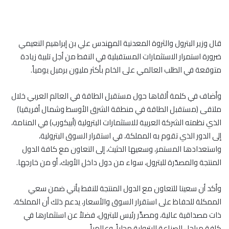
قال وزير البترول والثروة المعدنية المهندس علي بن إبراهيم النعيمي
ضرورة استمرار الاستثمارات المستقبلية في النفط من أجل تلبية زيادة
متوقعة في الطلب العالمي على الخام بأكثر مليون برميل يومياً.
وأضاف في كلمة ألقاها حول مستقبل الطاقة في العالم العربي خلال
ملتقى (مستقبل الطاقة في منطقة الشرق الأوسط وشمال أفريقيا)
الذي نظمته الشركة العربية للاستثمارات البترولية (أبيكورب) في المنامة،
إلى الدور الذي تقوم به المملكة، في استقرار السوق البترولية،
واستعدادها المستمر، وسعيها الحثيث، إلى التعاون مع كافة الدول
المنتجة والمصدّرة للبترول، سواء من دول داخل الأوبك، أو من خارجها.
وأكد أن سعينا للتعاون مع الدول المنتجة للنفط يأتي ضمن سعي
الممكلة للحفاظ على استقرار السوق والأسعار، يدعم ذلك أن المملكة،
ذات مصداقية عالية، ومصدِّر رئيس للبترول، فضلاً عن استثمارها في
كافة مراحل الصناعة البترولية محلياً، وعالمياً.