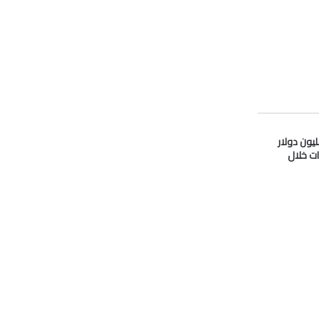
دو” تدفع 33 مليون دولار
ات خلال