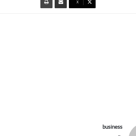
‫X
business