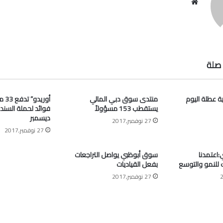
موقع
الويب
صلة
ية عطلة اليوم
منتدى سوق دبي المالي
أوري
يستقطب 153 مسؤولاً
فوائد لحملة السند
ديسمبر
27 نوفمبر,2017
27 نوفمبر,2017
اعتمدنا
سوق أبوظبي يواصل التراجعات
ك للنمو والتوسع
بفعل القياديات
27 نوفمبر,2017