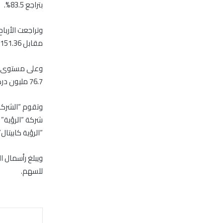
بتراجع 83.5%.
مقابل 151.36 مليون درهم (41.2 مليون دولار) بالنصف الأول من العام الماضي.
76.7 مليون درهم بالربع الثاني من العام الماضي، بتراجع نسبته 46%.
وتقوم “الشركة”
شركة “الرؤية” 
“الرؤية كابيتال
للسهم.