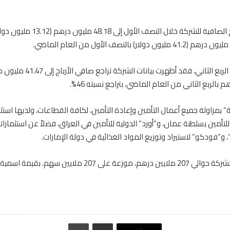
وتراجعت الأرباح الصافية للشركة خلال النصف الأول
وعلى مستوى الربع الثاني، فقد أظهرت بيا
 بمزاولة جميع أعمال التأمين وإعادة التأمين، لكافة القطاعات، ولديها استث
للتأمين بسلطنة عمان، و”أورد” الدولية للتأمين في العراق، فضلاً عن استثمارا
”، و”فودكو” لاستيراد وتوزيع المواد الغذائية في دولة الإمارات.
ويبلغ رأسمال الشركة حوالي 207 ملايين درهم، موزعة على 207 ملايين 
مشاركة عبر البريد
طباعة