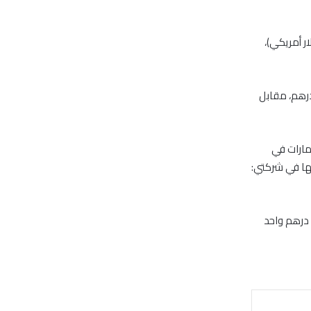
 إلى 48.18 مليون درهم (13.12 مليون دولار أمريكي)،
نات الشركة تراجع صافي الأرباح إلى 41.47 مليون درهم، مقابل
مارات في
تها في شركتي:
سهم، بقيمة اسمية درهم واحد