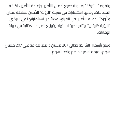
وتقوم “الشركة” بمزاولة جميع أعمال التأمين وإعادة التأمين، لكافة
القطاعات، ولديها استثمارات في شركة “الرؤية” للتأمين بسلطنة عمان،
و”أورد” الدولية للتأمين في العراق، فضلاً عن استثماراتها في شركتي:
“الرؤية كابيتال”، و”فودكو” لاستيراد وتوزيع المواد الغذائية في دولة
الإمارات.
ويبلغ رأسمال الشركة حوالي 207 ملايين درهم، موزعة على 207 ملايين
سهم، بقيمة اسمية درهم واحد للسهم.