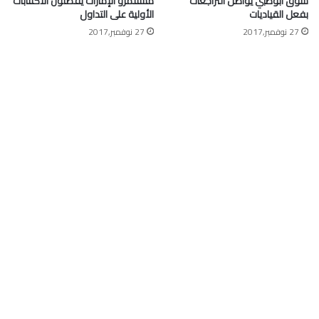
سوق أبوظبي يواصل التراجعات
مستثمرو الإمارات يفضلون الاكتتابات
بفعل القياديات
الأولية على التداول
27 نوفمبر,2017
27 نوفمبر,2017