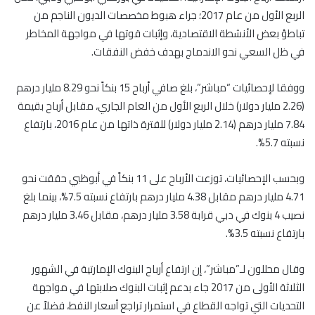
الربع الأول من عام 2017؛ جراء هبوط مخصصات الديون الناجم من
تباطؤ بعض الأنشطة الاقتصادية، وإثبات قوتها في مواجهة المخاطر
في ظل السعي نحو الاندماج بهدف خفض النفقات.
ووفقا لإحصائيات “مباشر”، بلغ صافي أرباح 15 بنكاً نحو 8.29 مليار درهم
(2.26 مليار دولار) خلال الربع الأول من العام الجاري، مقابل أرباح بقيمة
7.84 مليار درهم (2.14 مليار دولار) للفترة ذاتها من عام 2016، بارتفاع
نسبته 5.7%.
وبحسب الإحصائيات، توزعت الأرباح على 11 بنكاً في أبوظبي حققت نحو
4.71 مليار درهم مقابل 4.38 مليار درهم بارتفاع نسبته 7.5%، بينما بلغ
نصيب 4 بنوك في دبي قرابة 3.58 مليار درهم، مقابل 3.46 مليار درهم
بارتفاع نسبته 3.5%.
وقال محللون لـ”مباشر”، إن ارتفاع أرباح البنوك الإمارتية في الشهور
الثلاثة الأولى من 2017 جاء بدعم إثبات البنوك صلابتها في مواجهة
التحديات التي تواجه القطاع في استمرار تراجع أسعار النفط، فضلاً عن