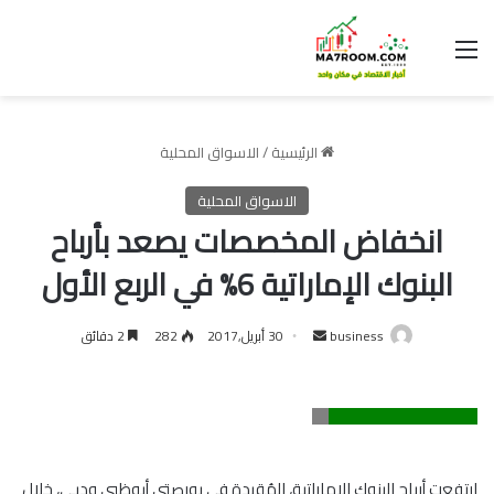
القائمة
الرئيسية
/
الاسواق المحلية
الاسواق المحلية
انخفاض المخصصات يصعد بأرباح
البنوك الإماراتية 6% في الربع الأول
أرسل
business
30 أبريل,2017
282
2 دقائق
بريدا
إلكترونيا
ارتفعت أرباح البنوك الإماراتية، المُقيدة في بورصتي أبوظبي ودبي، خلال