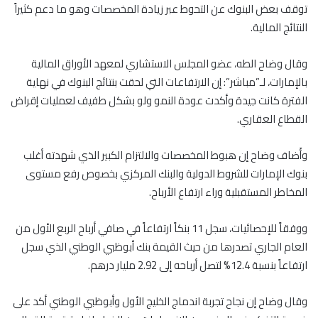
توقف بعض البنوك عن التحوط عبر زيادة المخصصات وهو ما دعم كثيراً
النتائج المالية.
وقال وضاح الطه، عضو المجلس الاستشاري لمعهد الأوراق المالية
بالإمارات، لـ”مباشر”: إن الارتفاعات التي لحقت بنتائج البنوك في نهاية
الفترة كانت جيدة وأكدت عودة النمو ولو بشكل طفيف لعمليات إقراض
القطاع العقاري.
وأَضاف وضاح إن هبوط المخصصات والالتزام الكبير الذي شهدته أغلب
بنوك الإمارات للشروط الدولية والبنك المركزي بخصوص رفع مستوى
المخاطر المستقبلية وراء ارتفاع الأرباح.
ووفقاً للإحصائيات، سجل 11 بنكاً ارتفاعاً في صافي أرباح الربع الأول من
العام الجاري تصدرها من حيث القيمة بنك أبوظبي الوطني الذي سجل
ارتفاعاً بنسبة 12.4% لتصل أرباحه إلى 2.92 مليار درهم.
وقال وضاح إن نجاح تجربة اندماج الخليج الأول وأبوظبي الوطني أكد على