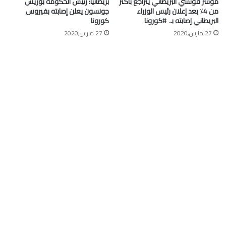
مؤشر فوتسي البريطاني يتراجع بأكثر
بريطانيا: رئيس الحكومة بوريس
من 4٪ بعد إعلان رئيس الوزراء
جونسون يعلن إصابته بفيروس
البريطاني إصابته بـ ⁧ #كورونا⁩
كورونا
27 مارس,2020
27 مارس,2020