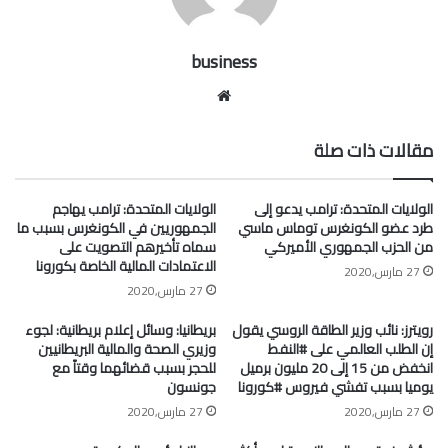
business
موقع
الويب
مقالات ذات صلة
الولايات المتحدة: ترامب يدعو إلى
الولايات المتحدة: ترامب يهاجم
طرد عضو الكونغرس توماس ماسي
الجمهوريين في الكونغرس بسبب ما
من الحزب الجمهوري الأميركي
سماه تأخيرهم التصويت على
الاعتمادات المالية الخاصة بكورونا
27 مارس,2020
27 مارس,2020
رويترز: نائب وزير الطاقة الروسي يقول
بريطانيا: وسائل إعلام بريطانية: لجوء
إن الطلب العالمي على #النفط
وزيري الصحة والمالية البريطانيين
انخفض من 15 إلى 20 مليون برميل
للحجر بسبب قضائهما وقتاً مع
يوميا بسبب تفشي فيروس #كورونا
جونسون
27 مارس,2020
27 مارس,2020