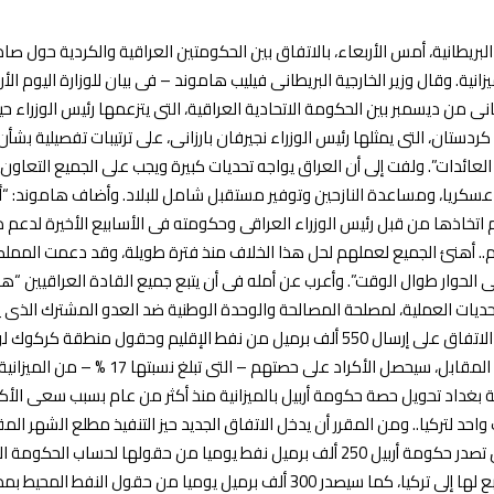
بريطانية، أمس الأربعاء، بالاتفاق بين الحكومتين ‏العراقية والكردية حول صادر
ية.‏ وقال وزير الخارجية البريطانى فيليب هاموند – فى بيان للوزارة اليوم الأر
ثانى من ديسمبر بين ‏الحكومة الاتحادية العراقية، التى يتزعمها رئيس الوزراء حي
ردستان، التى يمثلها رئيس الوزراء نجيرفان بارزانى، على ترتيبات تفصيلية بشأن
لعائدات”‏. ولفت إلى أن العراق يواجه تحديات كبيرة ويجب على الجميع التعاون
سكريا، ومساعدة النازحين وتوفير مستقبل شامل للبلاد. وأضاف هاموند: “أ
 اتخاذها من قبل رئيس الوزراء العراقى وحكومته فى الأسابيع الأخيرة لدعم ذ
م.. أهنئ الجميع لعملهم لحل ‏هذا الخلاف منذ فترة طويلة، وقد دعمت المملك
لحوار طوال ‏الوقت”‏. وأعرب عن أمله فى أن يتبع جميع القادة العراقيين “هذا 
حديات العملية، لمصلحة المصالحة والوحدة الوطنية ضد العدو المشترك الذى يم
للجميع”‏. وينص الاتفاق على إرسال 550 ألف برميل من نفط الإقليم وحقول منطقة كركو
العراقية.‏. وفى المقابل، سيحصل الأكراد على حصتهم – التى تبلغ نس
داد تحويل حصة حكومة أربيل بالميزانية منذ أكثر من عام بسبب سعى ‏الأكرا
احد لتركيا.‏. ومن المقرر أن يدخل الاتفاق الجديد حيز التنفيذ مطلع الشهر الم
الاتفاق على أن تصدر حكومة أربيل 250 ألف برميل نفط يوميا من حقولها لحساب ‏الحك
خط الأنابيب التابع لها إلى تركيا، كما سيصدر 300 ألف برميل يوميا من حقول النفط 