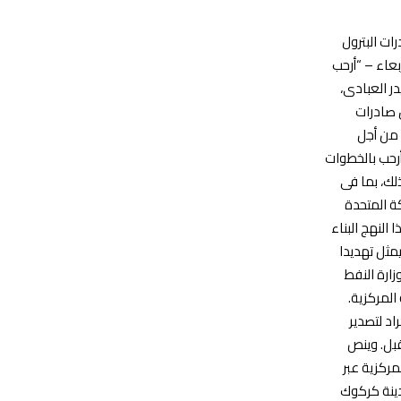
ات البترول
بعاء – “أرحب
در العبادى،
 ‏صادرات
 من أجل
رحب بالخطوات
لك، بما فى
ة المتحدة
النهج البناء
ثل ‏تهديدا
ك لوزارة ‏النفط
بتها 17 % – من الميزانية ‏المركزية.‏
د لتصدير
قبل.‏ وينص
ومة المركزية عبر
المحيط بمدينة كركوك