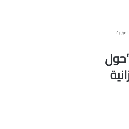
ميزانية
”حول
نية