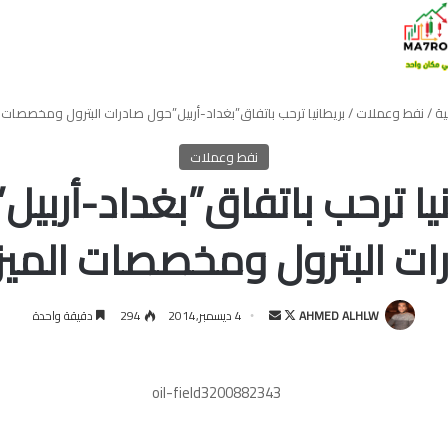
ية
/
نفط وعملات
/
بريطانيا ترحب باتفاق”بغداد-أربيل”حول صادرات البترول ومخصصات ال
نفط وعملات
نيا ترحب باتفاق”بغداد-أربيل
ات البترول ومخصصات الميزا
تابع
أرسل
AHMED ALHLW
4 ديسمبر,2014
294
دقيقة واحدة
على
بريدا
X
إلكترونيا