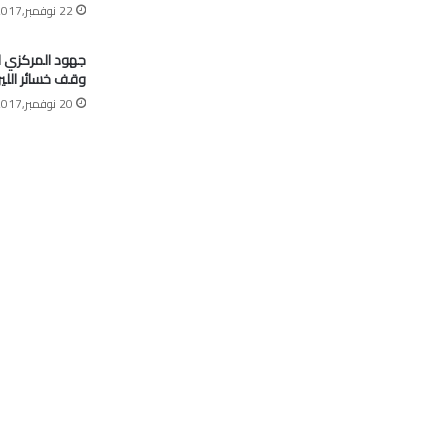
22 نوفمبر,2017
جهود المركزي 
وقف خسائر اللير
20 نوفمبر,2017