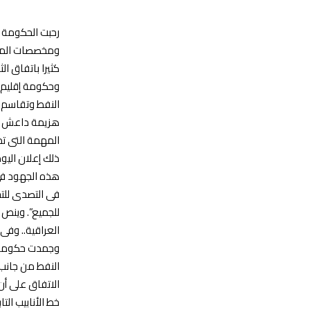
رحبت الحكومة ال
ومخصصات الميزان
كثيرا باتفاق ال
وحكومة إقليم ‏ك
النفط وتقاسم ا
هزيمة داعش ‏ع
المهمة التى تم
ذلك إعلان اليو
هذه الجهود فى ا
فى ‏التصدى للت
وجمدت حكومة بغ
النفط من جانب و