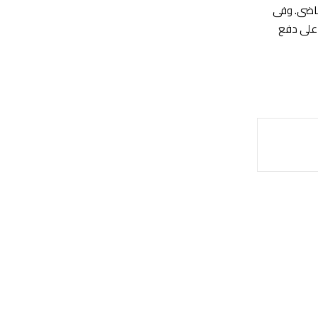
لماضى. وفى
 على دفع