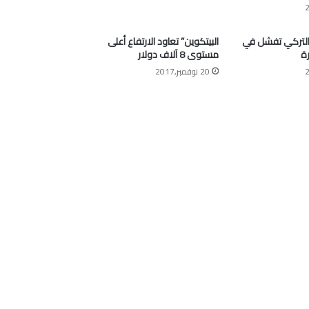
التركي تفشل في
البيتكوين” تعاود الارتفاع أعلى
ة
مستوى 8 آلاف دولار
20 نوفمبر,2017