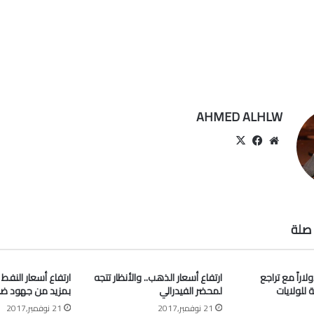
AHMED ALHLW
موقع
‫X
فيسبوك
الويب
صلة
” أعلى 63 دولاراً مع تراجع
ارتفاع أسعار الذهب.. والأنظار تتجه
ارتفاع أسعار النفط
ة للولايات
لمحضر الفيدرالي
بمزيد من جهود ض
21 نوفمبر,2017
21 نوفمبر,2017