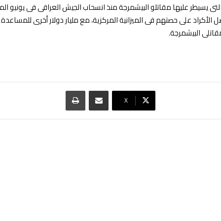
، ‏التى يسيطر عليها مقاتلو البيشمرجة منذ انسحاب الجيش العراقى فى يونيو ا
 الأكراد على حصتهم فى الميزانية المركزية، مع مليار دولار ‏أخرى للمساعدة
قاتلى البيشمرجة.‏
مشاركة عبر البريد
طباعة
‫X