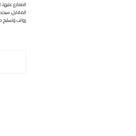
المتنازع عليها
المقابل، سيحصل
رواتب وتسليح م