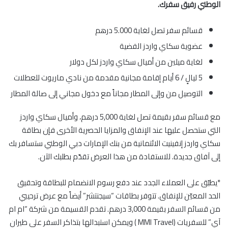
الوطني رفيق سفرك.
قسائم سفر تصل لغاية 5.000 درهم
عضوية سكاي واردز الفضية
لغاية ميلين من أميال سكاي واردز لكل دولار
5 ليالٍ / 6 أيام إقامة مجانية مقدمة من نادي ماريوت للعطلات
التوصيل من وإلى المطار مجاناً مع دخول مجاني إلى صالة المطار
مع قسائم سفر بقيمة تصل لغاية 5,000 درهم، وأميال سكاي واردز
التي ستحصل عليها عند الإنفاق والمزايا الحصرية الأخرى فإن بطاقة
سكاي واردز إنفينيت الائتمانية من بنك الإمارات دبي الوطني ستسافر بك
إلى آفاق جديدة. للاستفادة من هذا العرض تقدّم بطلبك الآن.
*يطبّق على العملاء الجدد عند دفع رسوم الانضمام للبطاقة وتحقيق
الحد المعيّن للإنفاق. تتوفر بطاقات “سيجنتشر” أيضاً مع عرض ترحيبي
من قسائم السفر بقيمة 3,000 درهم. تقدم القسيمة من شركة “ام ام
آي” للسفريات (MMI Travel ) ويمكن استبدالها بتذاكر السفر على طيران