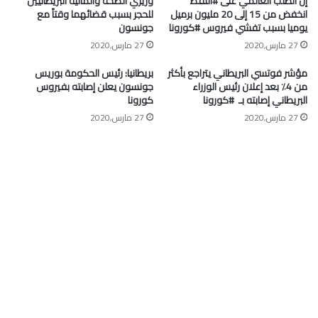
إن الطلب العالمي على #النفط
وزيري الصحة والمالية البريطانيين
انخفض من 15 إلى 20 مليون برميل
للحجر بسبب قضائهما وقتاً مع
يوميا بسبب تفشي فيروس #كورونا
جونسون
27 مارس,2020
27 مارس,2020
مؤشر فوتسي البريطاني يتراجع بأكثر
بريطانيا: رئيس الحكومة بوريس
من 4٪ بعد إعلان رئيس الوزراء
جونسون يعلن إصابته بفيروس
البريطاني إصابته بـ ⁧ #كورونا⁩
كورونا
27 مارس,2020
27 مارس,2020