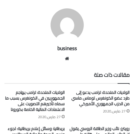
business
موقع
الويب
مقالات ذات صلة
الولايات المتحدة: ترامب يدعو إلى
الولايات المتحدة: ترامب يهاجم
طرد عضو الكونغرس توماس ماسي
الجمهوريين في الكونغرس بسبب ما
من الحزب الجمهوري الأميركي
سماه تأخيرهم التصويت على
الاعتمادات المالية الخاصة بكورونا
27 مارس,2020
27 مارس,2020
رويترز: نائب وزير الطاقة الروسي يقول
بريطانيا: وسائل إعلام بريطانية: لجوء