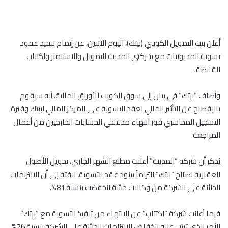
أعلن بيت التمويل الكويتي (بيتك)، اليوم الاثنين، عن إتمام تنفيذ عقود
تسوية المديونيات مع شركتي المدينة للتمويل والاستثمار واكتتاب
القابضة.
وأضاف “بيتك” في بيان إلى سوق الكويت للأوراق المالية، أنه سيقوم
بالإفصاح عن التأثير المالي لعقد التسوية على المركز المالي لبيتك وفترة
التسجيل المحاسبي فور انتهاء مدققي الحسابات الخارجيين من أعمال
المراجعة.
يُذكر أن شركة “المدينة” أعلنت مطلع الشهر الجاري، تحويل الأصول
العقارية لصالح “بيتك” التزاماً ببنود عقد التسوية، لافتة إلى أن الالتزامات
الدائنة على الشركة من وكالات دائنة انخفضت بنسبة 81%.
فيما أعلنت شركة “اكتتاب” عن الانتهاء من تنفيذ التسوية مع “بيتك”
الأمر الذي ترتب عليه انخفاض الالتزامات الدائنة على الشركة بنسبة 76%.