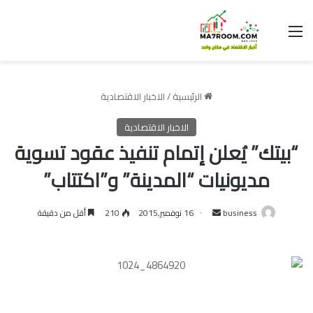
القائمة
الرئيسية
/
الاخبار الاقتصادية
الاخبار الاقتصادية
“بيتك” يُعلن إتمام تنفيذ عقود تسوية
مديونيات “المدينة” و”اكتتاب”
أرسل
business
16 نوفمبر,2015
210
أقل من دقيقة
بريدا
إلكترونيا