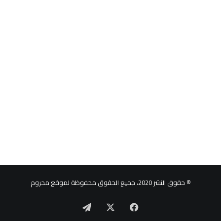
© حقوق النشر 2020، جميع الحقوق محفوظة لموقع محروم
‫X
فيسبوك
تيلقرام