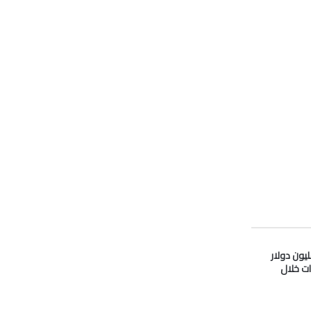
دو” تدفع 33 مليون دولار
ات خلال