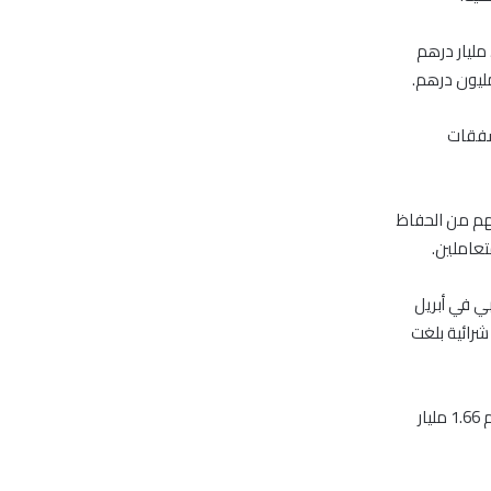
وأظهر تحليل أعدته “مباشر”، أن قيمة مشتريات الأجانب بسوقي أبوظبي ودبي بلغت نحو 5.04 مليار درهم
إجمالي قيمة الصفقات
صهم من الحفاظ
تعاملين.
ي في أبريل
2.94 مليار درهم، بمحصلة شرائية بلغت
ووصلت قيمة مشتريات الأجانب غير العرب والخليجيين بسوق دبي 1.93 مليار درهم، ومبيعاتهم 1.66 مليار