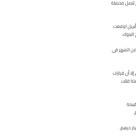
1.2 مليار درهم، والمبيعات 1.29 مليار درهم لتصل محصلة
بريل ارتفعت
البنوك.
 من الشهر في
لا أن قرارات
تة قللت
 فيما وصلت قيمة
جانب غير العرب والخليجيين بلغت بسوق أبوظبي خلال الشهر 1.59 مليار درهم،