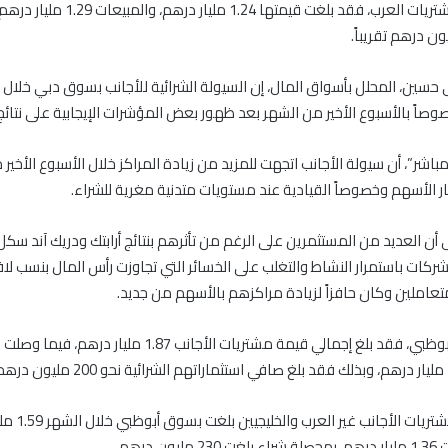
وعلى صعيد مشتريات العرب، فقد بلغت قيمتها 4
ين، المحلل بأسواق المال، إن السيولة الشرائية للأجانب بسوق دبي خلال أ
اً بالأسبوع الأخير من الشهر بعد ظهور بعض المؤشرات الإيجابية على نتائج 
باشر”، أن سيولة الأجانب اتجهت للمزيد من زيادة المراكز خلال الأسبوع الأخير
الأسهم وخصوصاً القيادية عند مستويات متدنية مغرية للشراء.
أن العديد من المستثمرين على الرغم من تأثرهم بنتائج أرابتك ودريك آند سكل إ
ركات باستمرار النشاط والتغلب على الخسائر التي تجاوزت رأس المال بنسب لاف
عاملين وكان حافزاً لزيادة مراكزهم بالأسهم من جديد.
أمَّا في سوق أبوظبي، فقد بلغ إجمالي قيمة مشتريات الأجانب 1.87 مليار درهم،
وكانت قيمة مشتريات الأ
ن درهم.