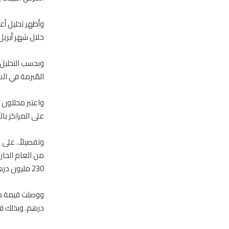
خلال شهر أبريل من 2017، مقابل مبيعات بقيمة 4.61 مليار درهم، بمحصلة شر
المُبرمة في السوقيين ب
واعتبر محللون 
على المراكز بال
وتفصيلاً.. عل
230 مليون درهم.
درهم، وبذلك فقد بلغ صا