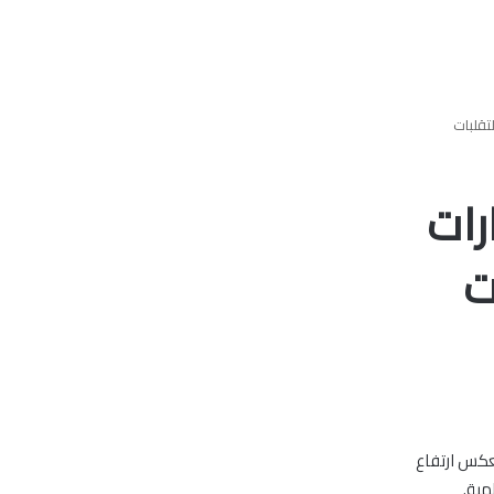
تقلبات
رات
ت
تعكس ارتفاع
مية.