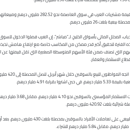
يعية بلغت 26 مليون درهم.
ب، المحلل المالي بأسواق الخليج، لـ”مباشر”، إن العرب فضلوا الدخول للسو
 الفترة لتحقيق أكبر قدر ممكن من المكاسب خاصة مع ارتفاع هامش تذبذب
سهم التي تصنف ضمن فئة الأسهم المتوسطة الصغيرة التي تقل قيمتها عن ال
قطاع الاستثمار والعقار.
من جهة أخرى، اتجه المواطن
ين اشتروا بقرابة 4.91 مليار درهم.
وبلغت مشتريات الاستثمار المؤسسي بالسوقين نحو 4.10 
 بلغت 420.92 مليون درهم.
وتغلب التوجه البيعي على تعاملات الأفراد بالسوقين بمحصلة بلغت 430 