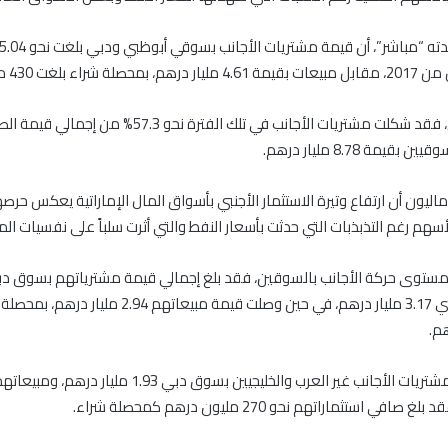
اء بلغت 430 مليون درهم.
وبحسب التحليل، فقد شكلت مشتريات الأجانب في تلك الفترة نحو 57.3% من 
قيمة 8.78 مليار درهم.
ماليون أن ارتفاع وتيرة الاستثمار الأجنبي بأسواق المال الإماراتية يعكس حر
أسهم رغم التذبذبات التي حدثت بأسعار النفط والتي أثرت سلباً على نفسيات الم
ى مستوى حركة الأجانب بالسوقين، فقد بلغ إجمالي قيمة مشترياتهم بسوق دب
من العام الجاري 3.17 مليار درهم، في حين وصلت قيمة مبيعاتهم 
في استثماراتهم نحو 270 مليون درهم كمحصلة شراء.