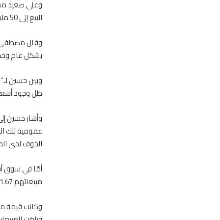
البيع إلى 50 مليون درهم تقريباً.
وقال مصطفى حس
بشكل عام وخصوص
وبين حسين لـ”م
ظل وجود أسعار 
وأشار حسين إلى 
عمومية تلك الش
الخوف لدى المت
مبيعاتهم 1.67 مليار درهم، وبذلك فقد بلغ صافي استثماراتهم الشرائية نحو 200 مليون درهم.
وبلغت المبيعات 1.36 مليار درهم، بمحصلة شراء بلغت 230 مليو