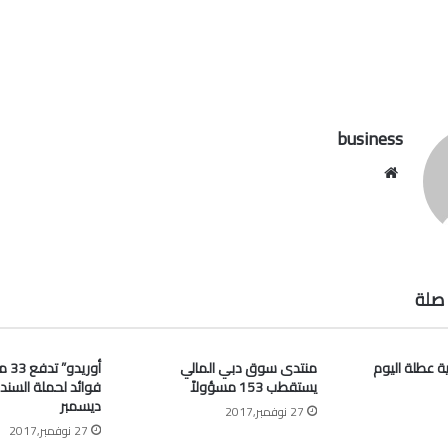
business
موقع
الويب
صلة
ية عطلة اليوم
منتدى سوق دبي المالي
أوري
يستقطب 153 مسؤولاً
فوائد لحملة السند
ديسمبر
27 نوفمبر,2017
27 نوفمبر,2017