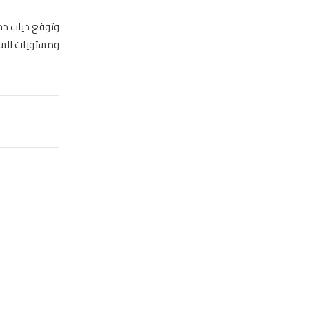
وتوقع دياب دخو
ومستويات السي