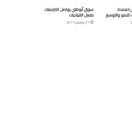
اعتمدنا
سوق أبوظبي يواصل التراجعات
ك للنمو والتوسع
بفعل القياديات
27 نوفمبر,2017