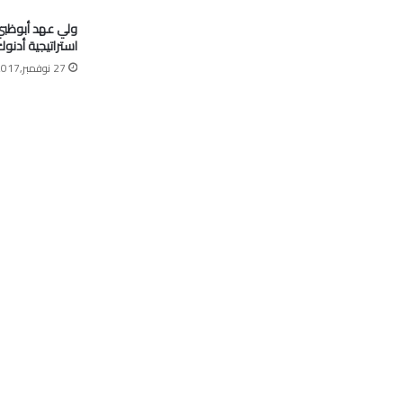
ولي عهد أبوظبي:
استراتيجية أدنو
27 نوفمبر,2017