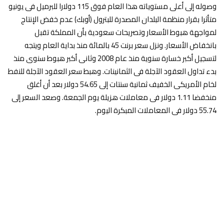
وصوله إلى أعلى مستوياته هذا العام فوق 115 دولارا للبرميل فى يونيو
متأثرا بقرار منظمة البلدان المصدرة للبترول (أوبك) عدم خفض الإنتاج
لمواجهة هبوط الأسعار وتصريحات سعودية بأن المملكة تقبل
بانخفاض الأسعار. ونزل سعر برنت 45 بالمائة منذ بداية العام ويتجه
لتسجيل أكبر خسارة سنوية منذ عام 2008 وثانى أكبر هبوط سنوى منذ
بدء تداول العقود الآجلة فى الثمانينات. وهبط سعر العقود الآجلة للنفط
لخام الأمريكى الخفيف ثمانية سنتات إلى 54.65 دولار بعد أن أغلق
منخفضا 1.11 دولار فى معاملات هزيلة يوم الجمعة. وصعد السعر إلى
55.74 دولار فى المعاملات المبكرة اليوم.