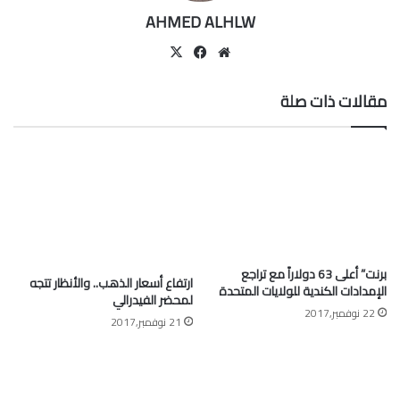
AHMED ALHLW
موقع
‫X
فيسبوك
الويب
مقالات ذات صلة
برنت” أعلى 63 دولاراً مع تراجع
ارتفاع أسعار الذهب.. والأنظار تتجه
الإمدادات الكندية للولايات المتحدة
لمحضر الفيدرالي
22 نوفمبر,2017
21 نوفمبر,2017