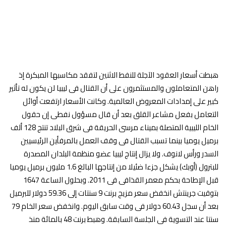
هبطت أسعار العقود الآجلة للنفط الاثنين لتفقد مكاسبها المبكرة إذ
راهن المتعاملون والمستثمرون على أن القتال فى ليبيا لن يكون له تأثير
كبير على إمدادات المعروض العالمية. وكانت الأسعار ارتفعت أوائل
التعامل بفعل مشاعر القلق بعد أن قال مسؤول نفطى إن حقول
الخام الليبية المتصلة بميناء مرسى الحريقة فى شرق البلاد تنتج 128 ألف
برميل يوميا بينما تسبب القتال فى وقف العمل بالمرفأين الرئيسيين
السدر ورأس لانوف. ولا يزال إنتاج ليبيا عضو منظمة البلدان المصدرة
للبترول (أوبك) يشكل جزءا ضئيلا من إنتاجها البالغ 1.6 مليون برميل يوميا
قبل الإطاحة بحكم معمر القذافى فى 2011. وبحلول الساعة 1647
بتوقيت جرينتش انخفض سعر مزيج برنت 9 سنتات إلى 59.36 دولار للبرميل
بعد أن سجل 60.43 دولار فى وقت سابق اليوم. وانخفض سعر الخام 79
سنتا عند التسوية فى الجلسة السابقة. وهبط برنت 48 بالمائة منذ