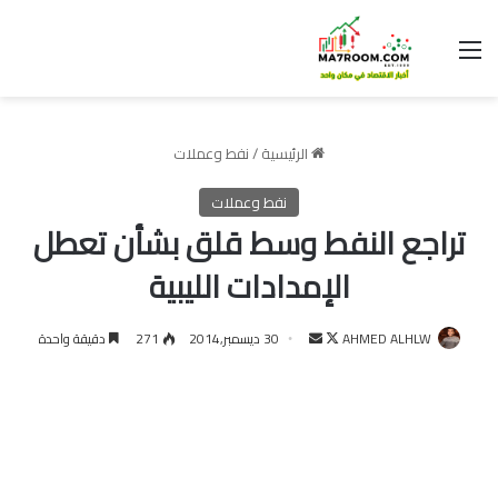
القائمة
الرئيسية
/
نفط وعملات
نفط وعملات
تراجع النفط وسط قلق بشأن تعطل
الإمدادات الليبية
تابع
أرسل
AHMED ALHLW
30 ديسمبر,2014
271
دقيقة واحدة
على
بريدا
X
إلكترونيا