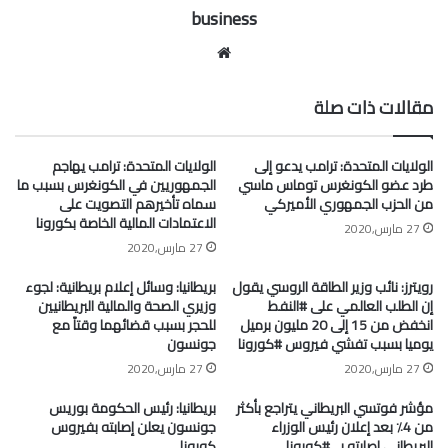
business
موقع
الويب
مقالات ذات صلة
الولايات المتحدة: ترامب يدعو إلى
الولايات المتحدة: ترامب يهاجم
طرد عضو الكونغرس توماس ماسي
الجمهوريين في الكونغرس بسبب ما
من الحزب الجمهوري الأميركي
سماه تأخيرهم التصويت على
الاعتمادات المالية الخاصة بكورونا
27 مارس,2020
27 مارس,2020
رويترز: نائب وزير الطاقة الروسي يقول
بريطانيا: وسائل إعلام بريطانية: لجوء
إن الطلب العالمي على #النفط
وزيري الصحة والمالية البريطانيين
انخفض من 15 إلى 20 مليون برميل
للحجر بسبب قضائهما وقتاً مع
يوميا بسبب تفشي فيروس #كورونا
جونسون
27 مارس,2020
27 مارس,2020
مؤشر فوتسي البريطاني يتراجع بأكثر
بريطانيا: رئيس الحكومة بوريس
من 4٪ بعد إعلان رئيس الوزراء
جونسون يعلن إصابته بفيروس
البريطاني إصابته بـ ⁧ #كورونا⁩
كورونا