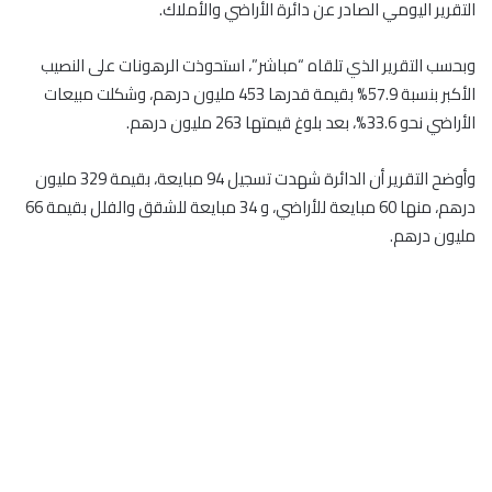
التقرير اليومي الصادر عن دائرة الأراضي والأملاك.
وبحسب التقرير الذي تلقاه “مباشر”، استحوذت الرهونات على النصيب
الأكبر بنسبة 57.9% بقيمة قدرها 453 مليون درهم، وشكلت مبيعات
الأراضي نحو 33.6%، بعد بلوغ قيمتها 263 مليون درهم.
وأوضح التقرير أن الدائرة شهدت تسجيل 94 مبايعة، بقيمة 329 مليون
درهم، منها 60 مبايعة للأراضي، و 34 مبايعة للشقق والفلل بقيمة 66
مليون درهم.