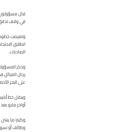
قال مسؤولون مح
في وقف تدفق ال
وتعرضت خطوط أن
الصادرات.
وذكر المسؤولو
رجال القبائل ف
على البحر الأحمر
أواخر مايو بعد
وكثيرا ما يشن 
وظائف أو تسوية