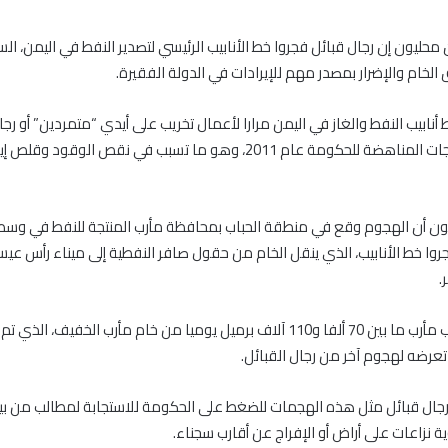
ليون إن رجال قبائل فجروا خط الأنابيب الرئيسي لتصدير النفط في اليمن، ال
خام والإضرار بمصدر مهم للإيرادات في الدولة الفقيرة.
ابيب النفط والغاز في اليمن مرارا لأعمال تخريب على أيدي “متمردين” أو رجا
انطلاق الاحتجاجات المناهضة للحكومة عام 2011، وهو ما تسبب في نقص الوقود وقل
ن أن الهجوم وقع في منطقة الحباب بمحافظة مأرب المنتجة للنفط في وسط 
جروا خط الأنابيب، الذي ينقل الخام من حقول صافر النفطية إلى ميناء رأس ع
.
وينقل خط أنابيب مأرب ما بين 70 ألفا و110 آلاف برميل يوميا من خام مأرب الخفيف، 
 تعرضه لهجوم آخر من رجال القبائل.
رجال قبائل مثل هذه الهجمات للضغط على الحكومة للاستجابة لمطالب من بين
 نزاعات على أراض أو الإفراج عن أقارب سجناء.