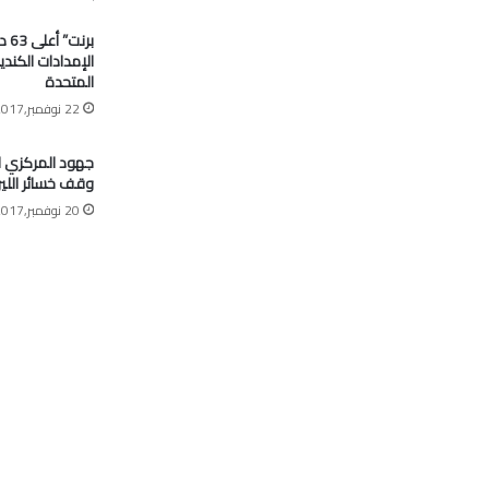
برنت
الإمدادات الكندي
المتحدة
22 نوفمبر,2017
جهود المركزي 
وقف خسائر اللير
20 نوفمبر,2017