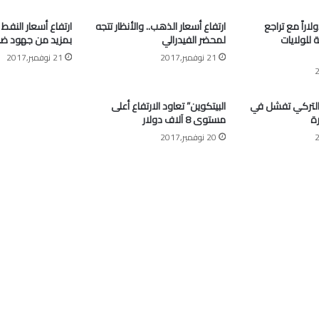
” أعلى 63 دولاراً مع تراجع
ارتفاع أسعار الذهب.. والأنظار تتجه
ارتفاع أسعار النفط
ة للولايات
لمحضر الفيدرالي
بمزيد من جهود ض
21 نوفمبر,2017
21 نوفمبر,2017
التركي تفشل في
البيتكوين” تعاود الارتفاع أعلى
ة
مستوى 8 آلاف دولار
20 نوفمبر,2017