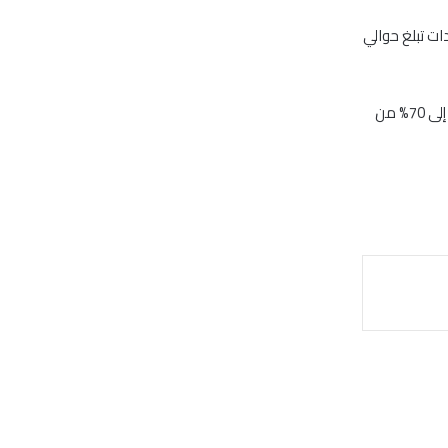
دات تبلغ حوالي
ويعتمد اليمن على صادرات النفط الخام لزيادة احتياطيات النقد الأجنبي والمساهمة بما يصل إلى 70% من