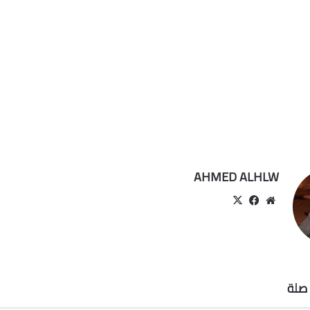
AHMED ALHLW
موقع
‫X
فيسبوك
الويب
صلة