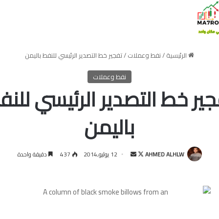
الرئيسية
/
نفط وعملات
/
تفجير خط التصدير الرئيسي للنفط باليمن
نفط وعملات
جير خط التصدير الرئيسي للنف
باليمن
تابع
أرسل
AHMED ALHLW
12 يوليو,2014
437
دقيقة واحدة
على
بريدا
X
إلكترونيا