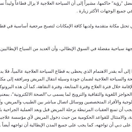
ل “رؤية” حاكمها، مشيراً إلى أن السياحة العلاجية لا يزال قطاعاً وليداً نس
 جميع الوجهات الأكثر زيارة .
تحتل مكانة متقدمة ولديها كافة الإمكانات لتصبح مرجعية أساسية في قطا
هة سياحية مفضلة في السوق الإيطالي، وأن العديد من السياح الإيطاليين 
 إلى أنه بقدر الاهتمام الذي يحظى به قطاع السياحة العلاجية عالمياً، فلا ب
ة والسياحة العلاجية لضمان جودة وسيلة انتقال المريض ومرافقه إلى مكان
قامة خلال فترة العلاج وفترة المتابعة، وفترة النقاهة، كما أن هذه البروتوك
الحواجز اللغوية والثقافية والترويج لما يسمى ب”الصحة الالكترونية”، بمعن
ولوجية والأفراد المتخصصين ووسائل اتصال مباشر بين الطبيب والمريض، وأخ
جب أن تمنع العقبات المرتبطة برحلة المريض قبل وبعد العملية الجراحية با
ة، والامتثال للقواعد الحكومية من حيث دخول المريض لأي مؤسسة علاجية
على دبي أن تواجهه، كما يجب على جميع المدن الإيطالية أن تواجهه أيضاً .