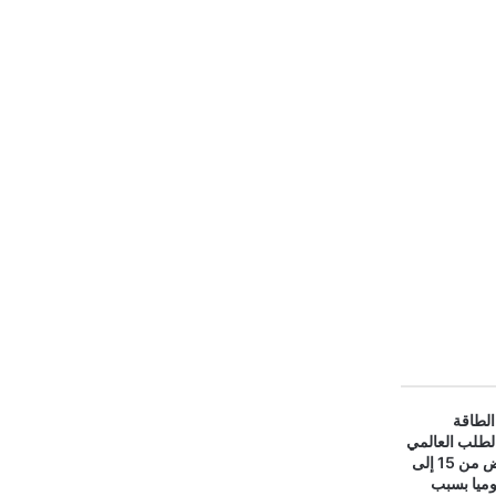
الطاقة
لطلب العالمي
على #النفط انخفض من 15 إلى
يوميا بسبب