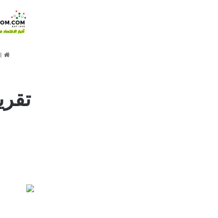
ال
تقري