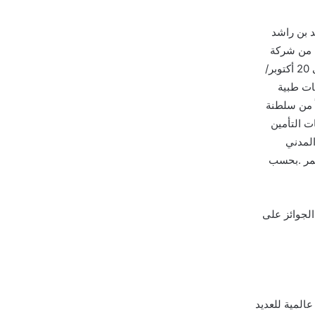
د بن راشد
م من شركة
غراند أورام في مدينة دبي للإعلام، وبالتعاون مع مدينة دبي الطبية خلال الفترة من 18 إلى 20 أكتوبر/
ن 750 شخصاً يمثلون جهات طبية
ً من سلطنة
ت التأمين
المدني
تمر .بحسب
لجوائز على
عالمية للعديد