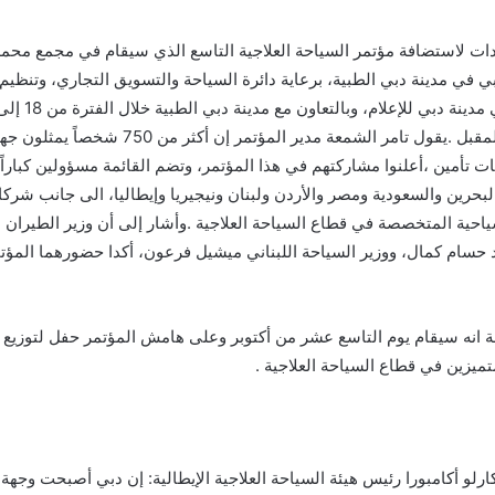
دات لاستضافة مؤتمر السياحة العلاجية التاسع الذي سيقام في مجمع محم
بي في مدينة دبي الطبية، برعاية دائرة السياحة والتسويق التجاري، وتنظي
تشرين الأول المقبل .يقول تامر الشمعة مدير المؤتمر إن أكثر م
ت تأمين ،أعلنوا مشاركتهم في هذا المؤتمر، وتضم القائمة مسؤولين كبارا
بحرين والسعودية ومصر والأردن ولبنان ونيجيريا وإيطاليا، الى جانب شركا
احية المتخصصة في قطاع السياحة العلاجية .وأشار إلى أن وزير الطيران 
سام كمال، ووزير السياحة اللبناني ميشيل فرعون، أكدا حضورهما المؤ
انه سيقام يوم التاسع عشر من أكتوبر وعلى هامش المؤتمر حفل لتوزيع ا
ميزين في قطاع السياحة العلاجية .
رلو أكامبورا رئيس هيئة السياحة العلاجية الإيطالية: إن دبي أصبحت وجهة 