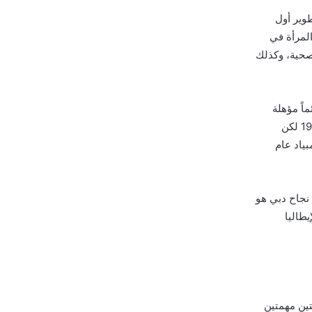
طوير أول
لمرأة في
لصحية، وكذلك
يا كانت دائماً مؤهلة
لاستضافة الأحداث الكبرى، فمثلاً كانت مرشحة لاستضافة دورة الألعاب الأولمبية عام 1904 لكن
لأولمبياد عام
لاستضافة إكسبو ،2020 وبالتالي فإن نجاح دبي هو
يطاليا
تين مهمتين