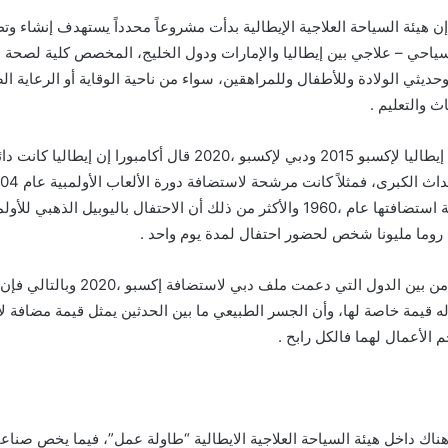
إن هيئة السياحة العلاجية الإيطالية بدأت مشروعاً محدداً يستهدف إنشاء وت
ياحي – علاجي بين إيطاليا والإمارات ودول الخليج، المخصص كلية لصحة ا
وحديثي الولادة وللأطفال وللمراهقين، سواء من ناحية الوقاية أو الرعاية ا
ث والتعليم .
وعن استضافة إيطاليا لإكسبو 2015 ودبي لإكسبو ،2020 قال أكامبورا إن إيطال
لأسباب تاريخية استضافتها عام ،1960 والأكثر من ذلك أن الاحتفال باليوبيل الذهبي ل
وكانت إيطاليا من بين الدول التي دعمت ملف دبي 
له قيمة خاصة لها، وأن الجسر الطبيعي ما بين الحدثين يمثل قيمة مضافة لإ
 الأعمال لهما فالكل رابح .
هناك داخل هيئة السياحة العلاجية الايطالية “طاولة عمل”، فيما يخص صناع