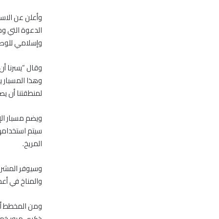
وأعلن عن الاسم
الدعوة التي وج
وإسلامي للوصو
وقال “يسرنا أن 
وهذا المسبار ي
لمنطقتنا أن يصيب
سيتم استخدامها 
المريخ.
وسيوفر المشرو
والمناخ في أع
ذكرى مرور خمسي