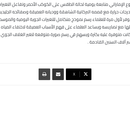
 الإماراتي متابعة يومية لحالة الطقس على الكوكب الأحمر وتفاعل التغيرا
ات حرارة مع قممه البركانية الشاهقة ووديانه العميقة وصفائحه الجليدية
وفر لأول مرة للعلماء رسم نموذج متكامل للتغيرات الجوية اليومية والموس
ها مع تضاريسه ويساعد العلماء على فهم الأسباب العميقة لاختفاء المياه
كانت متوفرة عليه بكثرة ويسهم في رسم صورة متوقعة لتغير الغلاف الجوي 
 آلاف السنين القادمة .
مشاركة عبر البريد
طباعة
‫X