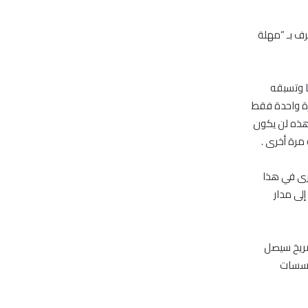
رف بـ “مهلة
ا وتسبقه
رة واحدة فقط
لإطلاق هذه لن يكون
 أخرى في هذا
لى مدار
شاف المريخ سيصل
من 200 مختص من المؤسسات