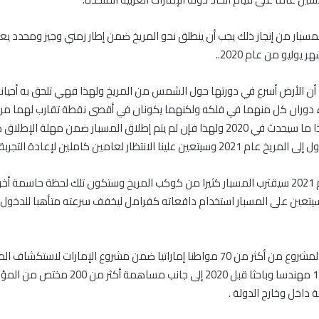
سبار من إنجاز ذلك يجب أن ينطلق نحو المريخ ضمن إطار زمني وجيز ومحدد يع
يوليو من عام 2020..
 أن الأرض أسرع في دورتها حول الشمس من المريخ ولهذا فهي تلحق به أحيان
ثناء دوران كل منهما في فلكه ولكنهما يكونان في أقصى نقطة تقارب لهما م
كل سنتين وهذا ما سيحدث في 2020 ولهذا فإن لم يتم إطلاق المسبار ضمن مهلة ا
علينا الانتظار لعامين كاملين لإعادة التجربة مرة أخرى .
و في بداية عام 2021 سيقترب المسبار كثيرا من كوكب المريخ وستكون تلك لحظة حاسمة
يتعين على المسبار استخدام دافعاته كفرامل ليخفف سرعته متأهبا للدخول إ
ويتكون فريق المشروع من أكثر من 70 مواطنا إماراتيا ضمن مشروع الإمارات لاستك
عددهم إلى 150 مهندسا وباحثا قبل 2020 إلى جانب مساهمة أكثر 
 داخل وخارج الدولة .