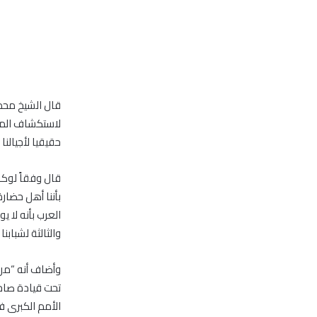
قال الشيخ محمد
لاستكشاف المري
حقيقيا لأجيالنا 
قال وفقاً لوكال
بأننا أهل حضارة
العرب بأنه لا 
والثالثة لشباب
تحت قيادة صاحب
الأمم الكبرى ف