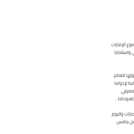
وع الإمارات
 واستثمارا
ولها للعالم
ية لإخواننا
لمعرفي
موحاتنا .
سان الإمارات واليوم
عمل ينافس