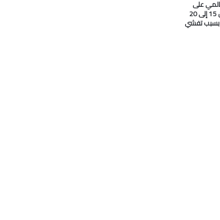
المي على
#النفط انخفض من 15 إلى 20
ا بسبب تفشي