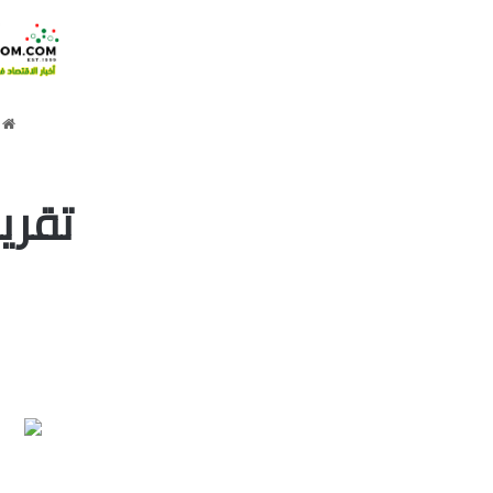
ا
تقرير