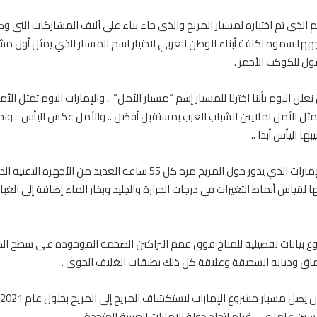
 الذي تم اختياره لمسبار المريخ والذي جاء بناء على آلاف المشاركات التي وص
هها سموه لكافة أبناء الوطن العربي لاختيار اسم للمسبار الذي يمثل أول م
ل للكوكب الأحمر .
نعلن اليوم بأننا اخترنا للمسبار إسم “مسبار الأمل” .. والإمارات اليوم تمثل الأم
مثل الأمل لملايين الشباب العرب بمستقبل أفضل .. والأمل عكس اليأس .. ونحن 
ها اليأس أبدا ..
ويضم مسبار الإمارات الذي يدور حول المريخ مرة كل 55 ساعة العديد من الأجهزة
لقياس أنماط التغيرات في درجات الحرارة والجليد وبخار الماء إضافة إلى الغبا
ع بيانات تفصيلية للمناخ فوق قمم البراكين الضخمة الموجودة على سطح ال
ماق وديانه السحيقة وعلاقة كل ذلك بطبقات الغلاف الجوي .
ن عاما على قيام اتحاد دولة الإمارات العربية المتحدة.