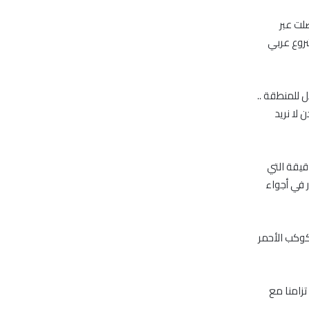
لت عبر
شروع عربي
ل للمنطقة ..
لا نريد
 التقنية الدقيقة التي
ر في أجواء
كوكب الأحمر
ومن المخطط أن يصل مسبار مشروع الإمارات لاستكشاف المريخ إلى المريخ بحلول عام 2021 تزامنا مع