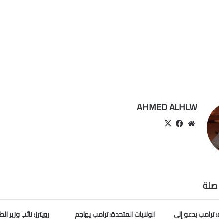
AHMED ALHLW
موقع
‫X
فيسبوك
الويب
صلة
: ترامب يدعو إلى
الولايات المتحدة: ترامب يهاجم
رويترز: نائب وزير ا