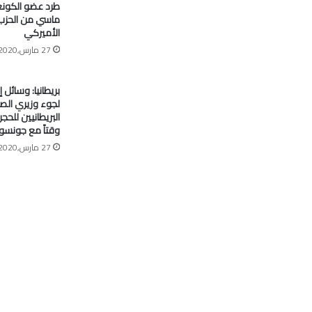
طرد عضو الكون
ماسي من الحزب
الأميركي
27 مارس,2020
بريطانيا: وسائل إ
لجوء وزيري الصح
البريطانيين للح
وقتاً مع جونسو
27 مارس,2020