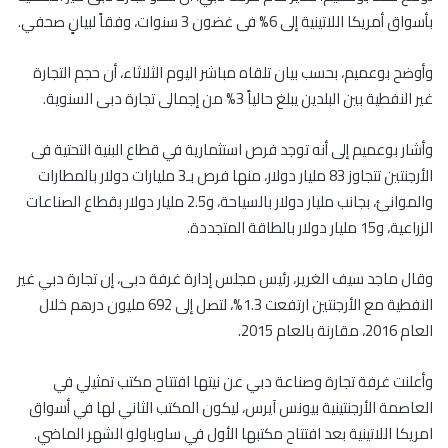
بأسواق أمريكا اللاتينية إلى 6% فى غضون 3 سنوات، وفقاً لبيانٍ صحفي.
وأوضح بوعميم، بحسب بيان تلقاه مباشر اليوم الثلاثاء، أن حجم التجارة
غير النفطية بين البلدين يبلغ حالياً 3% من إجمالى تجارة دبى السنوية.
وأشار بوعميم إلى أنه توجد فرص استثمارية في قطاع البنية التحتية فى
الأرجنتين تتجاوز 83 مليار دولار، منها فرص بـ3 مليارات دولار بالمطارات
والموانئ، بجانب مليار دولار بالسياحة، و2.5 مليار دولار بقطاع الصناعات
الزراعية، و15 مليار دولار بالطاقة المتجددة.
وقال ماجد سيف الغرير، رئيس مجلس إدارة غرفة دبى، إن تجارة دبي غير
النفطية مع الأرجنتين ارتفعت 1.3%، لتصل إلى 692 مليون درهم خلال
العام 2016، مقارنة بالعام 2015.
وأعلنت غرفة تجارة وصناعة دبي عن نيتها افتتاح مكتب تمثيلي في
العاصمة الأرجنتينية بيونس آيرس، ليكون المكتب الثاني لها في أسواق
امريكا اللاتينية بعد افتتاح مكتبها الأول في ساوباولو الشهر الماضي.