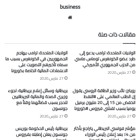
business
موقع
الويب
مقالات ذات صلة
الولايات المتحدة: ترامب يدعو إلى
الولايات المتحدة: ترامب يهاجم
طرد عضو الكونغرس توماس ماسي
الجمهوريين في الكونغرس بسبب ما
من الحزب الجمهوري الأميركي
سماه تأخيرهم التصويت على
الاعتمادات المالية الخاصة بكورونا
27 مارس,2020
27 مارس,2020
رويترز: نائب وزير الطاقة الروسي يقول
بريطانيا: وسائل إعلام بريطانية: لجوء
إن الطلب العالمي على #النفط
وزيري الصحة والمالية البريطانيين
انخفض من 15 إلى 20 مليون برميل
للحجر بسبب قضائهما وقتاً مع
يوميا بسبب تفشي فيروس #كورونا
جونسون
27 مارس,2020
27 مارس,2020
مؤشر فوتسي البريطاني يتراجع بأكثر
بريطانيا: رئيس الحكومة بوريس
من 4٪ بعد إعلان رئيس الوزراء
جونسون يعلن إصابته بفيروس