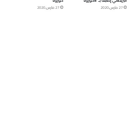
البريطاني إصابته بـ ⁧ #كورونا⁩
كورونا
27 مارس,2020
27 مارس,2020