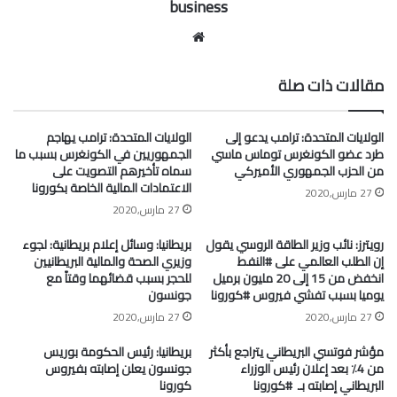
business
موقع
الويب
مقالات ذات صلة
الولايات المتحدة: ترامب يدعو إلى
الولايات المتحدة: ترامب يهاجم
طرد عضو الكونغرس توماس ماسي
الجمهوريين في الكونغرس بسبب ما
من الحزب الجمهوري الأميركي
سماه تأخيرهم التصويت على
الاعتمادات المالية الخاصة بكورونا
27 مارس,2020
27 مارس,2020
رويترز: نائب وزير الطاقة الروسي يقول
بريطانيا: وسائل إعلام بريطانية: لجوء
إن الطلب العالمي على #النفط
وزيري الصحة والمالية البريطانيين
انخفض من 15 إلى 20 مليون برميل
للحجر بسبب قضائهما وقتاً مع
يوميا بسبب تفشي فيروس #كورونا
جونسون
27 مارس,2020
27 مارس,2020
مؤشر فوتسي البريطاني يتراجع بأكثر
بريطانيا: رئيس الحكومة بوريس
من 4٪ بعد إعلان رئيس الوزراء
جونسون يعلن إصابته بفيروس
البريطاني إصابته بـ ⁧ #كورونا⁩
كورونا