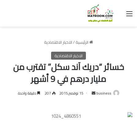
القائمة
الرئيسية
/
الاخبار الاقتصادية
الاخبار الاقتصادية
خسائر “دريك آند سكل” تقترب من
مليار درهم في 9 أشهر
أرسل
business
15 نوفمبر,2015
207
دقيقة واحدة
بريدا
إلكترونيا