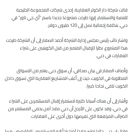
قالت شركة دار الكوثر العقارية، إحدى شركات المجموعة الخليجية
للتنمية والاستثمار، إنها طرحت مشروعا جديدا باسم “أي جي تاور” في
دبي، بتكلفة إجمالية تصل إلى 120 مليون دولار.
واشار نائب رئيس مجلس إدارة الشركة أحمد الصفار إلى أن الشركة طرحت
هذا المشروع، نظرا للإقبال المتميز من قبل الكويتيين على شراء
العقارات في دبي.
وأضاف الصفار في بيان صحافي، أن سوق دبي يعتبر من الاسواق
المطلوبة في الكويت، حيث إن أغلب المشاريع العقارية التي تسوق داخل
الكويت تلقى نجاحا كبيرا.
وأشار إلى أن هناك أسبابا كثيرة لاستمرار إقبال المستثمرين على الشراء
في دبي، وقد تكون على الأرجح أن دبي ملاذ آمن يحمي المستثمر من
الضرائب المرتفعة التي تفرضها دول أخرى على العقارات.
وقال إن دبي حاليا تعتبر ملاذا آمنا يلجأ إليه المستثمرون الإقليميون هربا