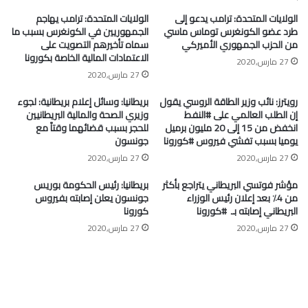
الولايات المتحدة: ترامب يدعو إلى
الولايات المتحدة: ترامب يهاجم
طرد عضو الكونغرس توماس ماسي
الجمهوريين في الكونغرس بسبب ما
من الحزب الجمهوري الأميركي
سماه تأخيرهم التصويت على
الاعتمادات المالية الخاصة بكورونا
27 مارس,2020
27 مارس,2020
رويترز: نائب وزير الطاقة الروسي يقول
بريطانيا: وسائل إعلام بريطانية: لجوء
إن الطلب العالمي على #النفط
وزيري الصحة والمالية البريطانيين
انخفض من 15 إلى 20 مليون برميل
للحجر بسبب قضائهما وقتاً مع
يوميا بسبب تفشي فيروس #كورونا
جونسون
27 مارس,2020
27 مارس,2020
مؤشر فوتسي البريطاني يتراجع بأكثر
بريطانيا: رئيس الحكومة بوريس
من 4٪ بعد إعلان رئيس الوزراء
جونسون يعلن إصابته بفيروس
البريطاني إصابته بـ ⁧ #كورونا⁩
كورونا
27 مارس,2020
27 مارس,2020